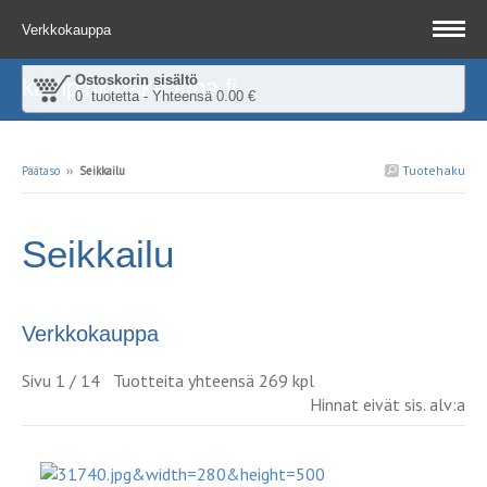
Verkkokauppa
Ostoskorin sisältö
kampinkirjakauppa.fi
0 tuotetta - Yhteensä 0.00 €
Tuotehaku
Päätaso
››
Seikkailu
Seikkailu
Verkkokauppa
Sivu 1 / 14 Tuotteita yhteensä 269 kpl
Hinnat eivät sis. alv:a