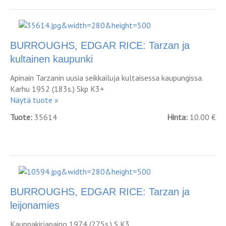
BURROUGHS, EDGAR RICE: Tarzan ja
kultainen kaupunki
Apinain Tarzanin uusia seikkailuja kultaisessa kaupungissa.
Karhu 1952 (183s.) Skp K3+
Näytä tuote »
Tuote:
35614
Hinta:
10.00 €
BURROUGHS, EDGAR RICE: Tarzan ja
leijonamies
Kauppakirjapaino 1974 (275s.) S K3