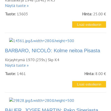
Kansankirja 1948 (184s.) N K3
Näytä tuote »
Tuote:
13603
Hinta:
25.00 €
BARBARO, NICOLÒ: Kolme neitoa Pisasta
Kirjayhtymä 1970 (239s.) Skp K4
Näytä tuote »
Tuote:
1461
Hinta:
8.00 €
BAUER, JOSEF MARTIN: Pako Siperiasta