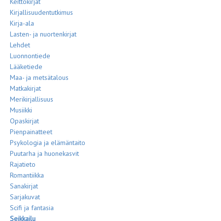
Keittokirjat
Kirjallisuudentutkimus
Kirja-ala
Lasten- ja nuortenkirjat
Lehdet
Luonnontiede
Lääketiede
Maa- ja metsätalous
Matkakirjat
Merikirjallisuus
Musiikki
Opaskirjat
Pienpainatteet
Psykologia ja elämäntaito
Puutarha ja huonekasvit
Rajatieto
Romantiikka
Sanakirjat
Sarjakuvat
Scifi ja fantasia
Seikkailu