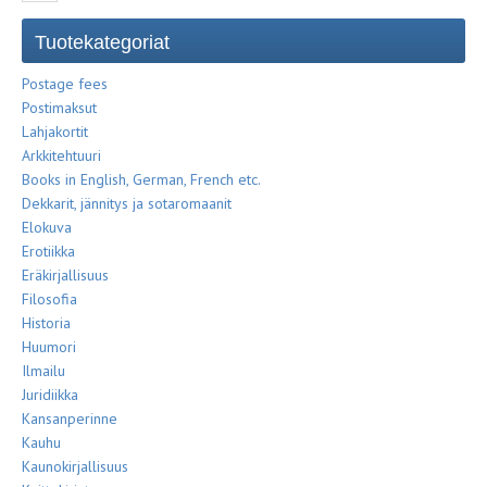
Tuotekategoriat
Postage fees
Postimaksut
Lahjakortit
Arkkitehtuuri
Books in English, German, French etc.
Dekkarit, jännitys ja sotaromaanit
Elokuva
Erotiikka
Eräkirjallisuus
Filosofia
Historia
Huumori
Ilmailu
Juridiikka
Kansanperinne
Kauhu
Kaunokirjallisuus