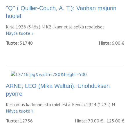
''Q'' ( Quiller-Couch, A. T.): Vanhan majurin
huolet
Kirja 1926 (346s.) N K2-, kannet ja selkä repaleiset
Näytä tuote »
Tuote:
31740
Hinta:
6.00 €
ARNE, LEO (Mika Waltari): Unohduksen
pyörre
Kertomus kadonneesta miehestä. Fennia 1944 (122s.) N
Näytä tuote »
Tuote:
12736
Hinta: 70.00 € - 125.00 €