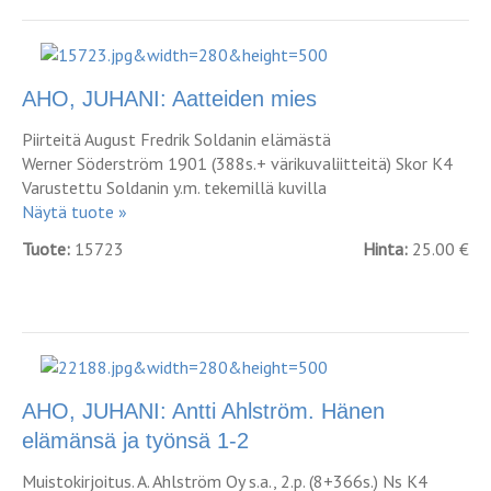
AHO, JUHANI: Aatteiden mies
Piirteitä August Fredrik Soldanin elämästä
Werner Söderström 1901 (388s.+ värikuvaliitteitä) Skor K4
Varustettu Soldanin y.m. tekemillä kuvilla
Näytä tuote »
Tuote:
15723
Hinta:
25.00 €
AHO, JUHANI: Antti Ahlström. Hänen
elämänsä ja työnsä 1-2
Muistokirjoitus. A. Ahlström Oy s.a., 2.p. (8+366s.) Ns K4