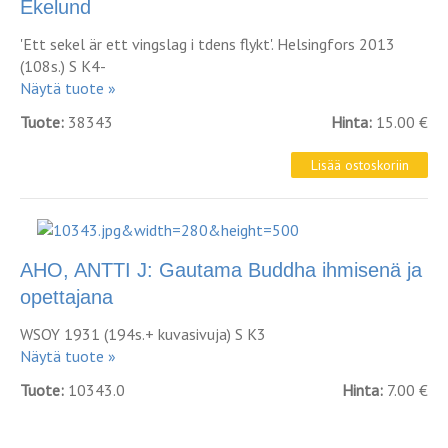
Ekelund
'Ett sekel är ett vingslag i tdens flykt'. Helsingfors 2013
(108s.) S K4-
Näytä tuote »
Tuote:
38343
Hinta:
15.00 €
AHO, ANTTI J: Gautama Buddha ihmisenä ja
opettajana
WSOY 1931 (194s.+ kuvasivuja) S K3
Näytä tuote »
Tuote:
10343.0
Hinta:
7.00 €