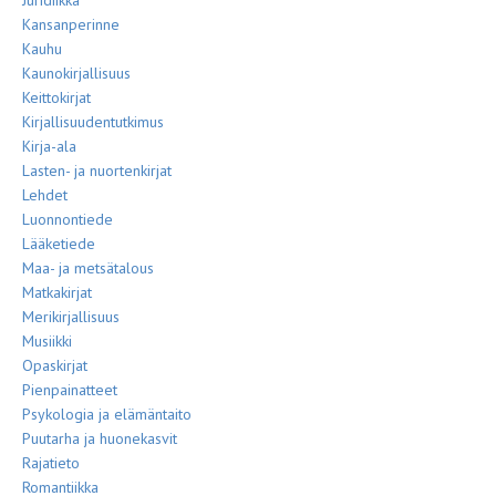
Juridiikka
Kansanperinne
Kauhu
Kaunokirjallisuus
Keittokirjat
Kirjallisuudentutkimus
Kirja-ala
Lasten- ja nuortenkirjat
Lehdet
Luonnontiede
Lääketiede
Maa- ja metsätalous
Matkakirjat
Merikirjallisuus
Musiikki
Opaskirjat
Pienpainatteet
Psykologia ja elämäntaito
Puutarha ja huonekasvit
Rajatieto
Romantiikka