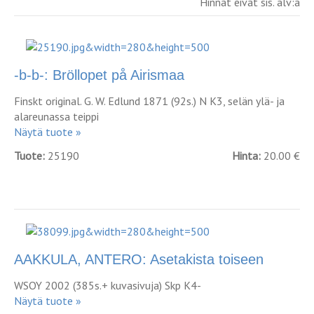
Hinnat eivät sis. alv:a
-b-b-: Bröllopet på Airismaa
Finskt original. G. W. Edlund 1871 (92s.) N K3, selän ylä- ja
alareunassa teippi
Näytä tuote »
Tuote:
25190
Hinta:
20.00 €
AAKKULA, ANTERO: Asetakista toiseen
WSOY 2002 (385s.+ kuvasivuja) Skp K4-
Näytä tuote »