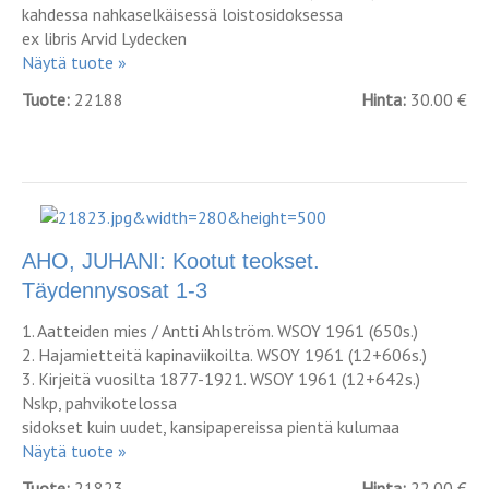
kahdessa nahkaselkäisessä loistosidoksessa
ex libris Arvid Lydecken
Näytä tuote »
Tuote:
22188
Hinta:
30.00 €
AHO, JUHANI: Kootut teokset.
Täydennysosat 1-3
1. Aatteiden mies / Antti Ahlström. WSOY 1961 (650s.)
2. Hajamietteitä kapinaviikoilta. WSOY 1961 (12+606s.)
3. Kirjeitä vuosilta 1877-1921. WSOY 1961 (12+642s.)
Nskp, pahvikotelossa
sidokset kuin uudet, kansipapereissa pientä kulumaa
Näytä tuote »
Tuote:
21823
Hinta:
22.00 €