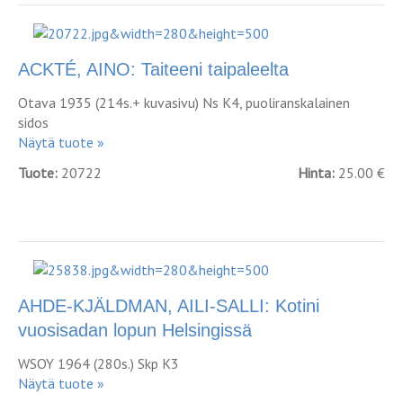
ACKTÉ, AINO: Taiteeni taipaleelta
Otava 1935 (214s.+ kuvasivu) Ns K4, puoliranskalainen
sidos
Näytä tuote »
Tuote:
20722
Hinta:
25.00 €
AHDE-KJÄLDMAN, AILI-SALLI: Kotini
vuosisadan lopun Helsingissä
WSOY 1964 (280s.) Skp K3
Näytä tuote »