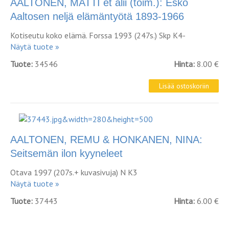
AALTONEN, MATTI et alii (toim.): Esko
Aaltosen neljä elämäntyötä 1893-1966
Kotiseutu koko elämä. Forssa 1993 (247s.) Skp K4-
Näytä tuote »
Tuote:
34546
Hinta:
8.00 €
AALTONEN, REMU & HONKANEN, NINA:
Seitsemän ilon kyyneleet
Otava 1997 (207s.+ kuvasivuja) N K3
Näytä tuote »
Tuote:
37443
Hinta:
6.00 €