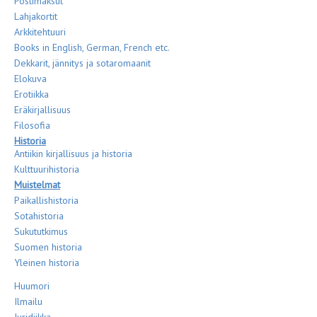
Postimaksut
Lahjakortit
Arkkitehtuuri
Books in English, German, French etc.
Dekkarit, jännitys ja sotaromaanit
Elokuva
Erotiikka
Eräkirjallisuus
Filosofia
Historia
Antiikin kirjallisuus ja historia
Kulttuurihistoria
Muistelmat
Paikallishistoria
Sotahistoria
Sukututkimus
Suomen historia
Yleinen historia
Huumori
Ilmailu