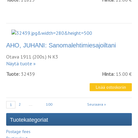
AHO, JUHANI: Sanomalehtimiesajoiltani
Otava 1911 (200s.) N K3
Näytä tuote »
Tuote:
32439
Hinta:
15.00 €
2
...
100
Seuraava »
1
Tuotekategoriat
Postage fees