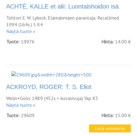
ACHTÉ, KALLE et alii: Luontaishoidon isä
Tohtori E. W. Lybeck. Elämänmäen parantaja. Recallmed
1994 (164s.) S K4
Näytä tuote »
Tuote:
19976
Hinta:
14.00 €
ACKROYD, ROGER: T. S. Eliot
Welin+Göös 1989 (452s.+ kuvasivuja) Skp K3
Näytä tuote »
Tuote:
29609
Hinta:
15.00 €