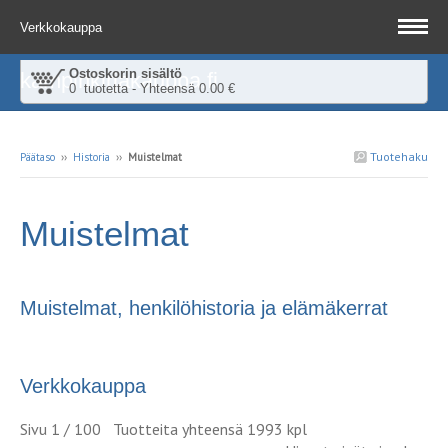
Verkkokauppa
Ostoskorin sisältö
kampinkirjakauppa.fi
0 tuotetta - Yhteensä 0.00 €
Tuotehaku
Päätaso
››
Historia
››
Muistelmat
Muistelmat
Muistelmat, henkilöhistoria ja elämäkerrat
Verkkokauppa
Sivu 1 / 100 Tuotteita yhteensä 1993 kpl