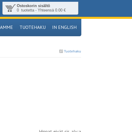
Ostoskorin sisältö
0 tuotetta - Yhteensä 0.00 €
TAMME
TUOTEHAKU
IN ENGLISH
Tuotehaku
Hinnat eivät sis. alv:a