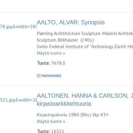
AALTO, ALVAR: Synopsis
Painting Archtitecture Sculpture. Malerei Archtek
Sculpture. Birkhäuser (240s.)
Swiss Federal Institute of Technology Zurich Hi
Näytä tuote »
Tuote:
7678.0
Vaihtoehdot
AALTONEN, HANNA & CARLSON, JO
kirjastoarkkitehtuuria
Kirjastopalvelu 1986 (96s.) Skp K3+
Näytä tuote »
Tuote:
16321