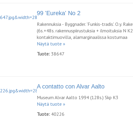
99 'Eureka' No 2
Rakennuksia - Byggnader. 'Funkis-tradis'. O.y. Rak
(6s.+48s. rakennuspiirustuksia + ilmoituksia N K
kontaktimuovilla, alamarginaalissa kostumaa
Näytä tuote »
Tuote:
38647
A contatto con Alvar Aalto
Museum Alvar Aalto 1994 (128s.) Skp K3
Näytä tuote »
Tuote:
40226