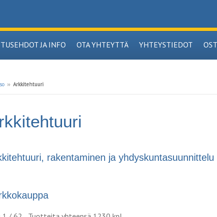
ITUSEHDOT JA INFO
OTA YHTEYTTÄ
YHTEYSTIEDOT
OS
so
››
Arkkitehtuuri
rkkitehtuuri
kkitehtuuri, rakentaminen ja yhdyskuntasuunnittelu
rkkokauppa
u 1 / 62 Tuotteita yhteensä 1230 kpl