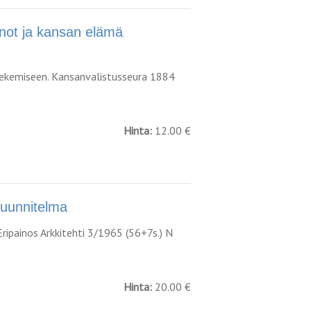
nnot ja kansan elämä
ekemiseen. Kansanvalistusseura 1884
Hinta:
12.00 €
uunnitelma
Eripainos Arkkitehti 3/1965 (56+7s.) N
Hinta:
20.00 €