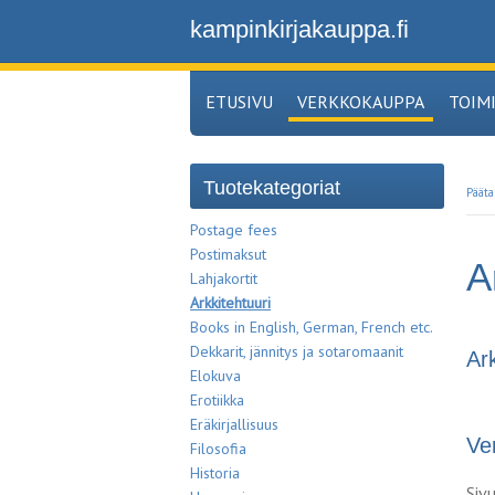
kampinkirjakauppa.fi
ETUSIVU
VERKKOKAUPPA
TOIM
Tuotekategoriat
Pääta
Postage fees
Postimaksut
A
Lahjakortit
Arkkitehtuuri
Books in English, German, French etc.
Dekkarit, jännitys ja sotaromaanit
Ar
Elokuva
Erotiikka
Eräkirjallisuus
Ve
Filosofia
Historia
Siv