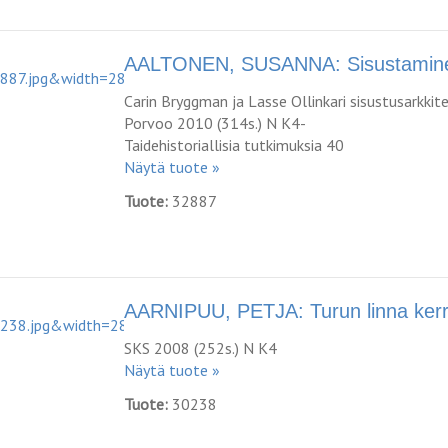
AALTONEN, SUSANNA: Sisustaminen
Carin Bryggman ja Lasse Ollinkari sisustusarkki
Porvoo 2010 (314s.) N K4-
Taidehistoriallisia tutkimuksia 40
Näytä tuote »
Tuote:
32887
AARNIPUU, PETJA: Turun linna kerro
SKS 2008 (252s.) N K4
Näytä tuote »
Tuote:
30238