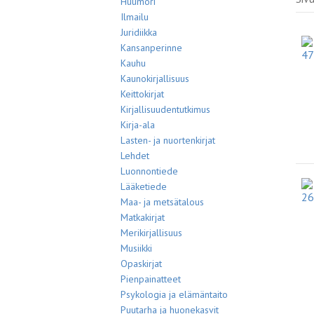
Huumori
Ilmailu
Juridiikka
Kansanperinne
Kauhu
Kaunokirjallisuus
Keittokirjat
Kirjallisuudentutkimus
Kirja-ala
Lasten- ja nuortenkirjat
Lehdet
Luonnontiede
Lääketiede
Maa- ja metsätalous
Matkakirjat
Merikirjallisuus
Musiikki
Opaskirjat
Pienpainatteet
Psykologia ja elämäntaito
Puutarha ja huonekasvit