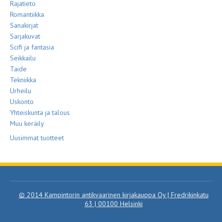
Rajatieto
Romantiikka
Sanakirjat
Sarjakuvat
Scifi ja fantasia
Seikkailu
Taide
Tekniikka
Urheilu
Uskonto
Yhteiskunta ja talous
Muu keräily
Uusimmat tuotteet
© 2014 Kampintorin antikvaarinen kirjakauppa Oy | Fredrikinkatu
63 | 00100 Helsinki