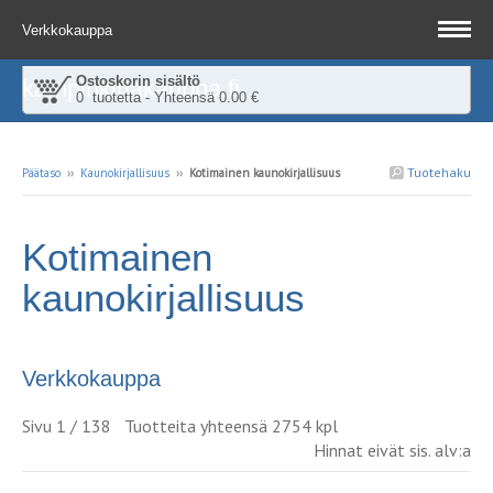
Verkkokauppa
Ostoskorin sisältö
kampinkirjakauppa.fi
0 tuotetta - Yhteensä 0.00 €
Tuotehaku
Päätaso
››
Kaunokirjallisuus
››
Kotimainen kaunokirjallisuus
Kotimainen
kaunokirjallisuus
Verkkokauppa
Sivu 1 / 138 Tuotteita yhteensä 2754 kpl
Hinnat eivät sis. alv:a