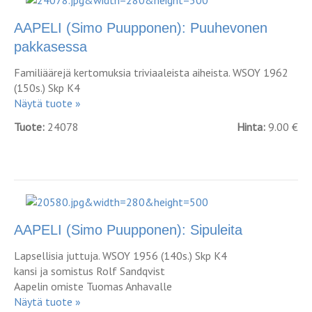
AAPELI (Simo Puupponen): Puuhevonen
pakkasessa
Familiäärejä kertomuksia triviaaleista aiheista. WSOY 1962
(150s.) Skp K4
Näytä tuote »
Tuote:
24078
Hinta:
9.00 €
AAPELI (Simo Puupponen): Sipuleita
Lapsellisia juttuja. WSOY 1956 (140s.) Skp K4
kansi ja somistus Rolf Sandqvist
Aapelin omiste Tuomas Anhavalle
Näytä tuote »