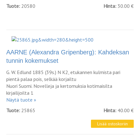
Tuote:
20580
Hinta:
30.00 €
AARNE (Alexandra Gripenberg): Kahdeksan
tunnin kokemukset
G. W. Edlund 1885 (39s.) N K2, etukannen kulmista pari
pientä palaa pois, selkää korjailtu
Nuori Suomi. Novelleja ja kertomuksia kotimaisilta
kirjailijoilta 1
Näytä tuote »
Tuote:
25865
Hinta:
40.00 €