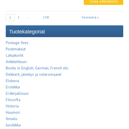
2
...
138
Seuraava »
1
Tuotekategoriat
Postage fees
Postimaksut
Lahjakortit
Arkkitehtuuri
Books in English, German, French etc.
Dekkarit, jännitys ja sotaromaanit
Elokuva
Erotiikka
Eräkirjallisuus
Filosofia
Historia
Huumori
Ilmailu
Juridiikka