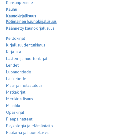
Kansanperinne
Kauhu
Kaunokirjallisuus
Kotimainen kaunokirjallisuus
Käännetty kaunokirjallisuus
Keittokirjat
Kirjallisuudentutkimus
Kirja-ala
Lasten- ja nuortenkirjat
Lehdet
Luonnontiede
Lääketiede
Maa- ja metsätalous
Matkakirjat
Merikirjallisuus
Musiikki
Opaskirjat
Pienpainatteet
Psykologia ja elämäntaito
Puutarha ja huonekasvit