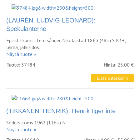
(LAURÉN, LUDVIG LEONARD):
Spekulanterne
Episkt skämt i fem sånger. Nikolaistad 1863 (48s.) S K3+,
leima, jälkisidos
Näytä tuote »
Tuote:
37484
Hinta:
25.00 €
(TIKKANEN, HENRIK): Henrik tiger inte
Söderströms 1962 (116s.) N
Näytä tuote »