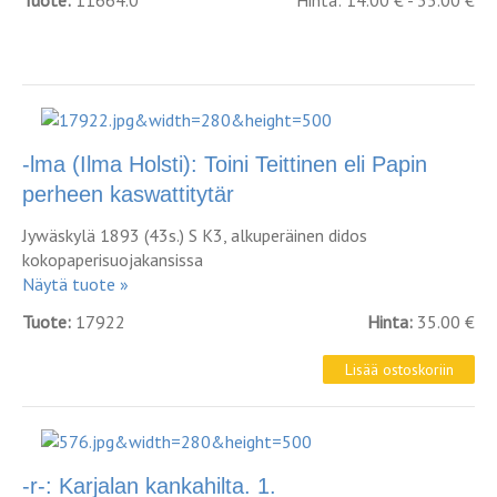
Tuote:
11664.0
Hinta: 14.00 € - 35.00 €
-lma (Ilma Holsti): Toini Teittinen eli Papin
perheen kaswattitytär
Jywäskylä 1893 (43s.) S K3, alkuperäinen didos
kokopaperisuojakansissa
Näytä tuote »
Tuote:
17922
Hinta:
35.00 €
-r-: Karjalan kankahilta. 1.