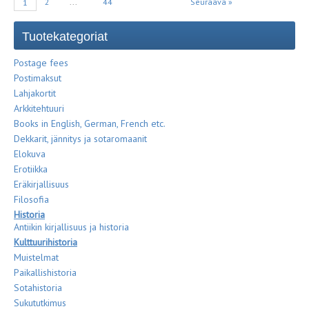
2
...
44
Seuraava »
1
Tuotekategoriat
Postage fees
Postimaksut
Lahjakortit
Arkkitehtuuri
Books in English, German, French etc.
Dekkarit, jännitys ja sotaromaanit
Elokuva
Erotiikka
Eräkirjallisuus
Filosofia
Historia
Antiikin kirjallisuus ja historia
Kulttuurihistoria
Muistelmat
Paikallishistoria
Sotahistoria
Sukututkimus