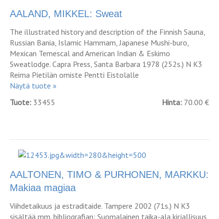
AALAND, MIKKEL: Sweat
The illustrated history and description of the Finnish Sauna,
Russian Bania, Islamic Hammam, Japanese Mushi-buro,
Mexican Temescal and American Indian & Eskimo
Sweatlodge. Capra Press, Santa Barbara 1978 (252s.) N K3
Reima Pietilän omiste Pentti Eistolalle
Näytä tuote »
Tuote:
33455
Hinta:
70.00 €
AALTONEN, TIMO & PURHONEN, MARKKU:
Makiaa magiaa
Viihdetaikuus ja estraditaide. Tampere 2002 (71s.) N K3
sisältää mm. bibliografian: Suomalainen taika-ala kirjallisuus