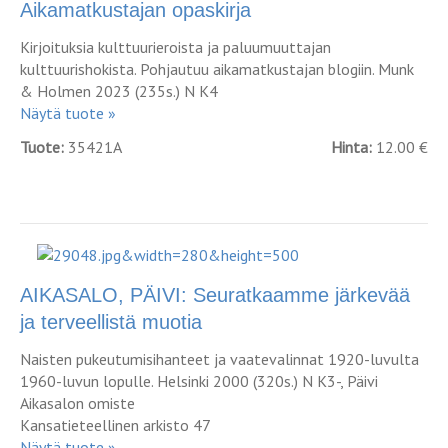
Aikamatkustajan opaskirja
Kirjoituksia kulttuurieroista ja paluumuuttajan
kulttuurishokista. Pohjautuu aikamatkustajan blogiin. Munk
& Holmen 2023 (235s.) N K4
Näytä tuote »
Tuote:
35421A
Hinta:
12.00 €
AIKASALO, PÄIVI: Seuratkaamme järkevää
ja terveellistä muotia
Naisten pukeutumisihanteet ja vaatevalinnat 1920-luvulta
1960-luvun lopulle. Helsinki 2000 (320s.) N K3-, Päivi
Aikasalon omiste
Kansatieteellinen arkisto 47
Näytä tuote »