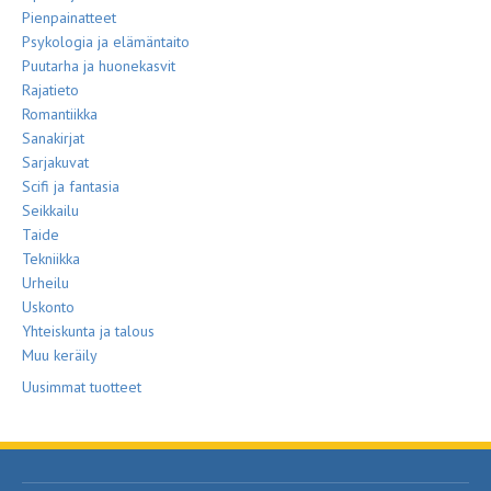
Pienpainatteet
Psykologia ja elämäntaito
Puutarha ja huonekasvit
Rajatieto
Romantiikka
Sanakirjat
Sarjakuvat
Scifi ja fantasia
Seikkailu
Taide
Tekniikka
Urheilu
Uskonto
Yhteiskunta ja talous
Muu keräily
Uusimmat tuotteet