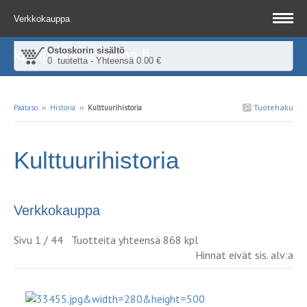
Verkkokauppa
Ostoskorin sisältö
kampinkirjakauppa.fi
0 tuotetta - Yhteensä 0.00 €
Tuotehaku
Päätaso
››
Historia
››
Kulttuurihistoria
Kulttuurihistoria
Verkkokauppa
Sivu 1 / 44 Tuotteita yhteensä 868 kpl
Hinnat eivät sis. alv:a