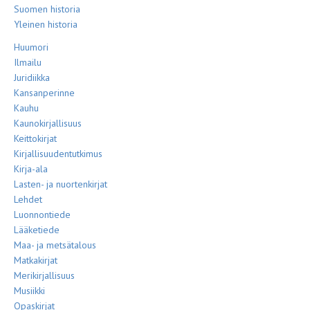
Suomen historia
Yleinen historia
Huumori
Ilmailu
Juridiikka
Kansanperinne
Kauhu
Kaunokirjallisuus
Keittokirjat
Kirjallisuudentutkimus
Kirja-ala
Lasten- ja nuortenkirjat
Lehdet
Luonnontiede
Lääketiede
Maa- ja metsätalous
Matkakirjat
Merikirjallisuus
Musiikki
Opaskirjat