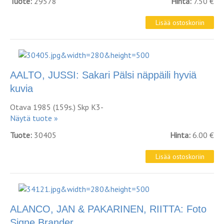
Tuote:
29578
Hinta:
7.50 €
AALTO, JUSSI: Sakari Pälsi näppäili hyviä
kuvia
Otava 1985 (159s.) Skp K3-
Näytä tuote »
Tuote:
30405
Hinta:
6.00 €
ALANCO, JAN & PAKARINEN, RIITTA: Foto
Signe Brander