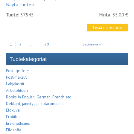
Näytä tuote »
Tuote:
37545
Hinta:
35.00 €
2
...
20
Seuraava »
1
Tuotekategoriat
Postage fees
Postimaksut
Lahjakortit
Arkkitehtuuri
Books in English, German, French etc.
Dekkarit, jännitys ja sotaromaanit
Elokuva
Erotiikka
Eräkirjallisuus
Filosofia