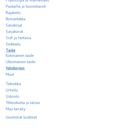
Psykologia ja elämäntaito
Puutarha ja huonekasvit
Rajatieto
Romantiikka
Sanakirjat
Sarjakuvat
Scifi ja fantasia
Seikkailu
Taide
Kotimainen taide
Ulkomainen taide
Valokuvaus
Muut
Tekniikka
Urheilu
Uskonto
Yhteiskunta ja talous
Muu keräily
Uusimmat tuotteet