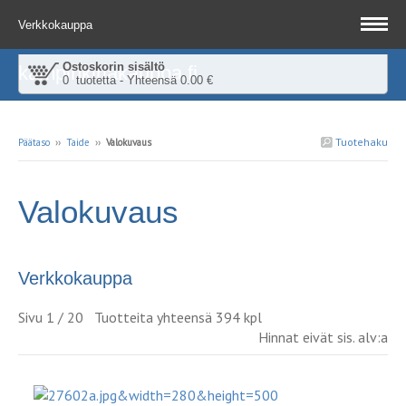
Verkkokauppa
Ostoskorin sisältö
kampinkirjakauppa.fi
0 tuotetta - Yhteensä 0.00 €
Tuotehaku
Päätaso
››
Taide
››
Valokuvaus
Valokuvaus
Verkkokauppa
Sivu 1 / 20 Tuotteita yhteensä 394 kpl
Hinnat eivät sis. alv:a