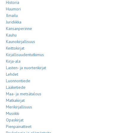
Historia
Huumori
Ilmailu
Juridiikka
Kansanperinne
Kauhu
Kaunokirjallisuus
Keittokirjat
Kirjallisuudentutkimus
Kirja-ala
Lasten- ja nuortenkirjat
Lehdet
Luonnontiede
Lääketiede
Maa- ja metsätalous
Matkakirjat
Merikirjallisuus
Musiikki
Opaskirjat
Pienpainatteet