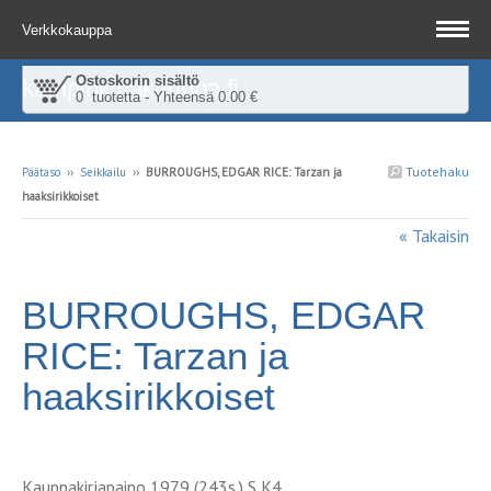
Verkkokauppa
Ostoskorin sisältö
kampinkirjakauppa.fi
0 tuotetta - Yhteensä 0.00 €
Tuotehaku
Päätaso
››
Seikkailu
››
BURROUGHS, EDGAR RICE: Tarzan ja
haaksirikkoiset
« Takaisin
BURROUGHS, EDGAR
RICE: Tarzan ja
haaksirikkoiset
Kauppakirjapaino 1979 (243s.) S K4