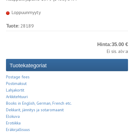
Loppuunmyyty
Tuote:
28189
Hinta:
35.00 €
Ei sis. alv:a
Tuotekategoriat
Postage fees
Postimaksut
Lahjakortit
Arkkitehtuuri
Books in English, German, French etc.
Dekkarit, jännitys ja sotaromaanit
Elokuva
Erotiikka
Eräkirjallisuus