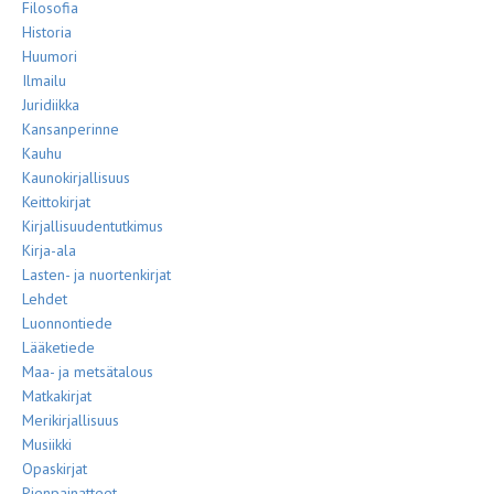
Filosofia
Historia
Huumori
Ilmailu
Juridiikka
Kansanperinne
Kauhu
Kaunokirjallisuus
Keittokirjat
Kirjallisuudentutkimus
Kirja-ala
Lasten- ja nuortenkirjat
Lehdet
Luonnontiede
Lääketiede
Maa- ja metsätalous
Matkakirjat
Merikirjallisuus
Musiikki
Opaskirjat
Pienpainatteet