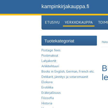
kampinkirjakauppa.fi
ETUSIVU
VERKKOKAUPPA
TOIM
Tuotekategoriat
Pääta
Postage fees
Postimaksut
Lahjakortit
B
Arkkitehtuuri
Books in English, German, French etc.
l
Dekkarit, jännitys ja sotaromaanit
Elokuva
Erotiikka
Eräkirjallisuus
Filosofia
Historia