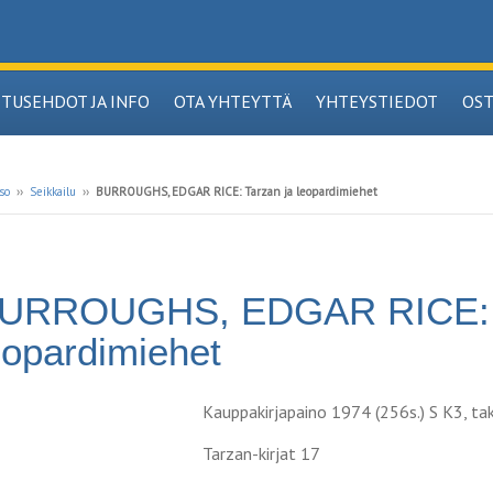
ITUSEHDOT JA INFO
OTA YHTEYTTÄ
YHTEYSTIEDOT
OS
so
››
Seikkailu
››
BURROUGHS, EDGAR RICE: Tarzan ja leopardimiehet
URROUGHS, EDGAR RICE: T
eopardimiehet
Kauppakirjapaino 1974 (256s.) S K3, 
Tarzan-kirjat 17