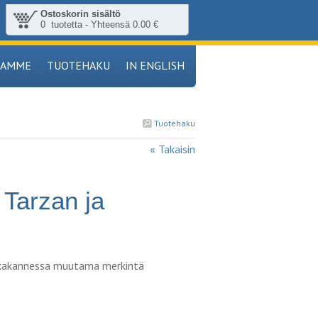
Ostoskorin sisältö
0 tuotetta - Yhteensä 0.00 €
TAMME
TUOTEHAKU
IN ENGLISH
Tuotehaku
« Takaisin
arzan ja
takakannessa muutama merkintä