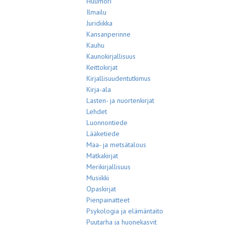
Huumori
Ilmailu
Juridiikka
Kansanperinne
Kauhu
Kaunokirjallisuus
Keittokirjat
Kirjallisuudentutkimus
Kirja-ala
Lasten- ja nuortenkirjat
Lehdet
Luonnontiede
Lääketiede
Maa- ja metsätalous
Matkakirjat
Merikirjallisuus
Musiikki
Opaskirjat
Pienpainatteet
Psykologia ja elämäntaito
Puutarha ja huonekasvit