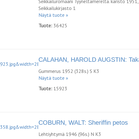
Seikkailuromaani Tyyneltämereltä. karisto 1951, 
Seikkailukirjasto 1
Näytä tuote »
Tuote:
36425
CALAHAN, HAROLD AUGSTIN: Takais
Gummerus 1952 (328s.) S K3
Näytä tuote »
Tuote:
15923
COBURN, WALT: Sheriffin petos
Lehtiyhtymä 1946 (96s.) N K3