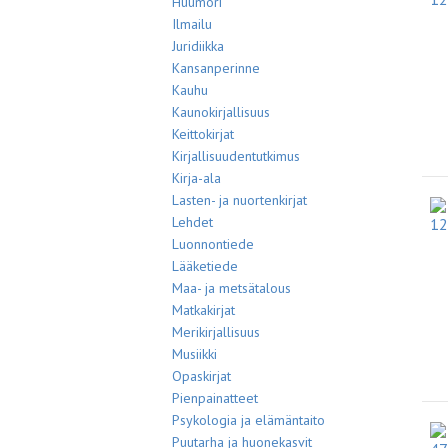
Huumori
Ilmailu
Juridiikka
Kansanperinne
Kauhu
Kaunokirjallisuus
Keittokirjat
Kirjallisuudentutkimus
Kirja-ala
Lasten- ja nuortenkirjat
Lehdet
Luonnontiede
Lääketiede
Maa- ja metsätalous
Matkakirjat
Merikirjallisuus
Musiikki
Opaskirjat
Pienpainatteet
Psykologia ja elämäntaito
Puutarha ja huonekasvit