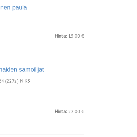
nen paula
Hinta:
15.00 €
den samoilijat
24 (227s.) N K3
Hinta:
22.00 €