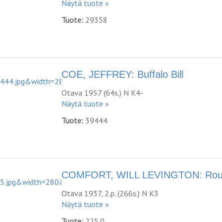
Näytä tuote »
Tuote:
29358
COE, JEFFREY: Buffalo Bill
Otava 1957 (64s.) N K4-
Näytä tuote »
Tuote:
39444
COMFORT, WILL LEVINGTON: Routle
Otava 1937, 2.p. (266s.) N K3
Näytä tuote »
Tuote:
225.0