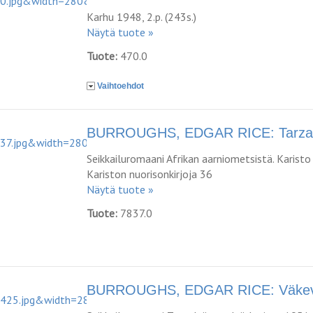
Karhu 1948, 2.p. (243s.)
Näytä tuote »
Tuote:
470.0
Vaihtoehdot
BURROUGHS, EDGAR RICE: Tarzan
Seikkailuromaani Afrikan aarniometsistä. Karisto 
Kariston nuorisonkirjoja 36
Näytä tuote »
Tuote:
7837.0
BURROUGHS, EDGAR RICE: Väkevä