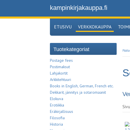
kampinkirjakauppa.fi
ETUSIVU
VERKKOKAUPPA
TOIM
Tuotekategoriat
Pääta
Postage fees
Postimaksut
S
Lahjakortit
Arkkitehtuuri
Books in English, German, French etc.
Dekkarit, jännitys ja sotaromaanit
Ve
Elokuva
Erotiikka
Siv
Eräkirjallisuus
Filosofia
Historia