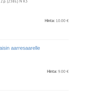
2.p. (238s.) N K3
Hinta:
10.00 €
in aarresaarelle
Hinta:
9.00 €