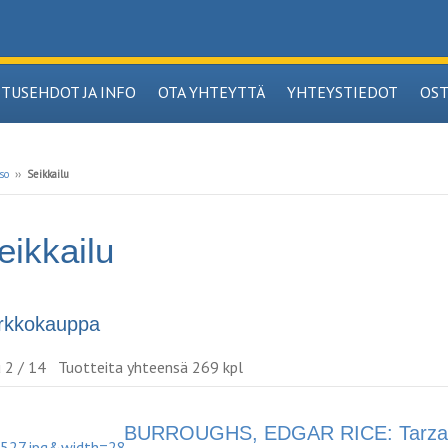
ITUSEHDOT JA INFO
OTA YHTEYTTÄ
YHTEYSTIEDOT
OS
so
››
Seikkailu
eikkailu
rkkokauppa
u 2 / 14 Tuotteita yhteensä 269 kpl
BURROUGHS, EDGAR RICE: Tarza