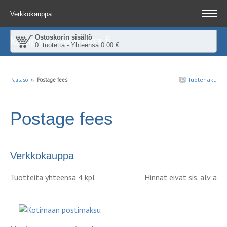
Verkkokauppa
Ostoskorin sisältö
kampinkirjakauppa.fi
0 tuotetta - Yhteensä 0.00 €
Tuotehaku
Päätaso
››
Postage fees
Postage fees
Verkkokauppa
Tuotteita yhteensä 4 kpl
Hinnat eivät sis. alv:a