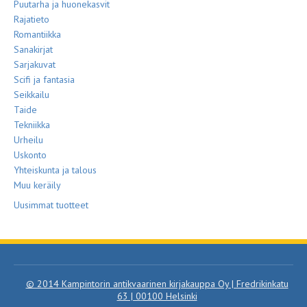
Puutarha ja huonekasvit
Rajatieto
Romantiikka
Sanakirjat
Sarjakuvat
Scifi ja fantasia
Seikkailu
Taide
Tekniikka
Urheilu
Uskonto
Yhteiskunta ja talous
Muu keräily
Uusimmat tuotteet
© 2014 Kampintorin antikvaarinen kirjakauppa Oy | Fredrikinkatu
63 | 00100 Helsinki