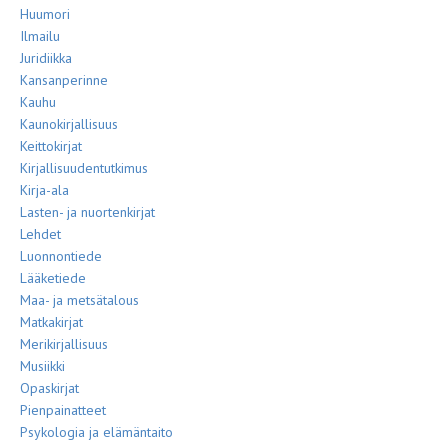
Huumori
Ilmailu
Juridiikka
Kansanperinne
Kauhu
Kaunokirjallisuus
Keittokirjat
Kirjallisuudentutkimus
Kirja-ala
Lasten- ja nuortenkirjat
Lehdet
Luonnontiede
Lääketiede
Maa- ja metsätalous
Matkakirjat
Merikirjallisuus
Musiikki
Opaskirjat
Pienpainatteet
Psykologia ja elämäntaito