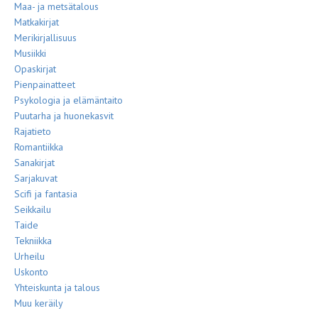
Maa- ja metsätalous
Matkakirjat
Merikirjallisuus
Musiikki
Opaskirjat
Pienpainatteet
Psykologia ja elämäntaito
Puutarha ja huonekasvit
Rajatieto
Romantiikka
Sanakirjat
Sarjakuvat
Scifi ja fantasia
Seikkailu
Taide
Tekniikka
Urheilu
Uskonto
Yhteiskunta ja talous
Muu keräily