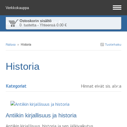
Verkkokauppa
Ostoskorin sisältö
kampinkirjakauppa.fi
0 tuotetta - Yhteensä 0.00 €
Tuotehaku
Päätaso
››
Historia
Historia
Kategoriat
Hinnat eivät sis. alv:a
Antiikin kirjallisuus ja historia
Antiikin kirjallisuus, historia ja sen jälkivaikutus