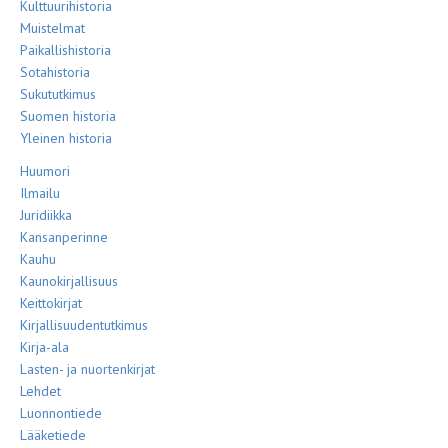
Kulttuurihistoria
Muistelmat
Paikallishistoria
Sotahistoria
Sukututkimus
Suomen historia
Yleinen historia
Huumori
Ilmailu
Juridiikka
Kansanperinne
Kauhu
Kaunokirjallisuus
Keittokirjat
Kirjallisuudentutkimus
Kirja-ala
Lasten- ja nuortenkirjat
Lehdet
Luonnontiede
Lääketiede