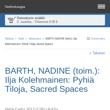
Verkkokauppa
Ostoskorin sisältö
kampinkirjakauppa.fi
0 tuotetta - Yhteensä 0.00 €
Tuotehaku
Päätaso
››
Taide
››
Valokuvaus
››
BARTH, NADINE (toim.): Ilja
Kolehmainen: Pyhiä Tiloja, Sacred Spaces
« Takaisin
BARTH, NADINE (toim.):
Ilja Kolehmainen: Pyhiä
Tiloja, Sacred Spaces
Hatje Cantz 2017 (128s.) N K3+