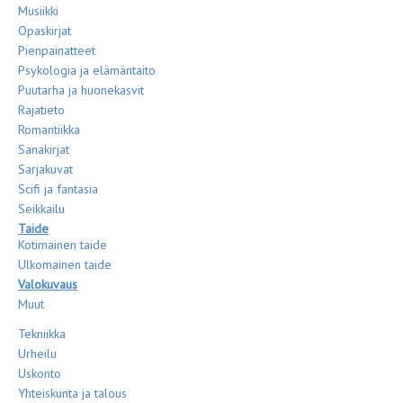
Musiikki
Opaskirjat
Pienpainatteet
Psykologia ja elämäntaito
Puutarha ja huonekasvit
Rajatieto
Romantiikka
Sanakirjat
Sarjakuvat
Scifi ja fantasia
Seikkailu
Taide
Kotimainen taide
Ulkomainen taide
Valokuvaus
Muut
Tekniikka
Urheilu
Uskonto
Yhteiskunta ja talous