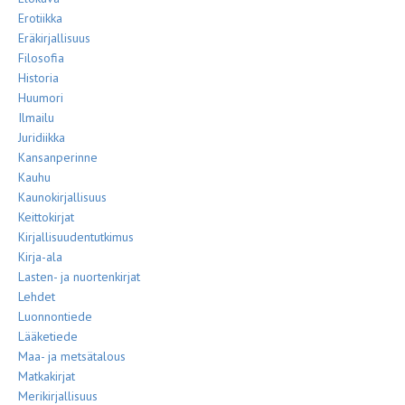
Erotiikka
Eräkirjallisuus
Filosofia
Historia
Huumori
Ilmailu
Juridiikka
Kansanperinne
Kauhu
Kaunokirjallisuus
Keittokirjat
Kirjallisuudentutkimus
Kirja-ala
Lasten- ja nuortenkirjat
Lehdet
Luonnontiede
Lääketiede
Maa- ja metsätalous
Matkakirjat
Merikirjallisuus