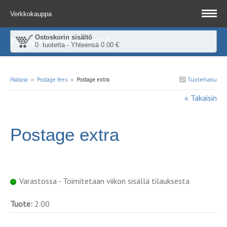
Verkkokauppa
Ostoskorin sisältö
kampinkirjakauppa.fi
0 tuotetta - Yhteensä 0.00 €
Tuotehaku
Päätaso
››
Postage fees
››
Postage extra
« Takaisin
Postage extra
Varastossa - Toimitetaan viikon sisällä tilauksesta
Tuote:
2.00