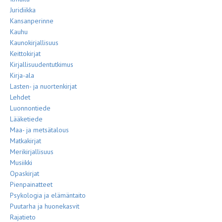
Juridiikka
Kansanperinne
Kauhu
Kaunokirjallisuus
Keittokirjat
Kirjallisuudentutkimus
Kirja-ala
Lasten- ja nuortenkirjat
Lehdet
Luonnontiede
Lääketiede
Maa- ja metsätalous
Matkakirjat
Merikirjallisuus
Musiikki
Opaskirjat
Pienpainatteet
Psykologia ja elämäntaito
Puutarha ja huonekasvit
Rajatieto