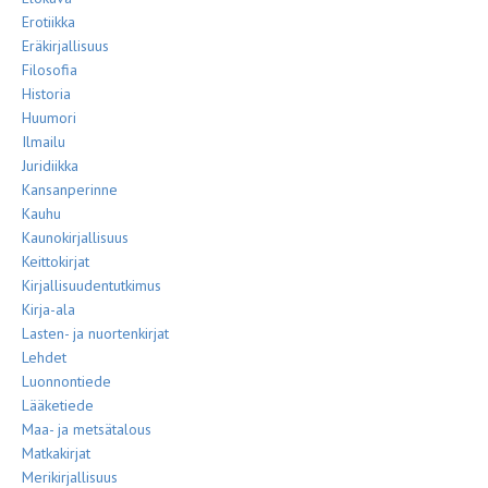
Erotiikka
Eräkirjallisuus
Filosofia
Historia
Huumori
Ilmailu
Juridiikka
Kansanperinne
Kauhu
Kaunokirjallisuus
Keittokirjat
Kirjallisuudentutkimus
Kirja-ala
Lasten- ja nuortenkirjat
Lehdet
Luonnontiede
Lääketiede
Maa- ja metsätalous
Matkakirjat
Merikirjallisuus