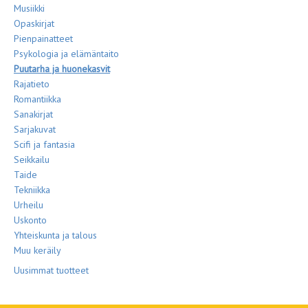
Musiikki
Opaskirjat
Pienpainatteet
Psykologia ja elämäntaito
Puutarha ja huonekasvit
Rajatieto
Romantiikka
Sanakirjat
Sarjakuvat
Scifi ja fantasia
Seikkailu
Taide
Tekniikka
Urheilu
Uskonto
Yhteiskunta ja talous
Muu keräily
Uusimmat tuotteet