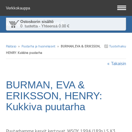
Verkkokauppa
Ostoskorin sisältö
kampinkirjakauppa.fi
0 tuotetta - Yhteensä 0.00 €
Tuotehaku
Päätaso
››
Puutarha ja huonekasvit
››
BURMAN, EVA & ERIKSSON,
HENRY: Kukkiva puutarha
« Takaisin
BURMAN, EVA &
ERIKSSON, HENRY:
Kukkiva puutarha
Puutarhamme kasvit kertovat. WSOY 1994 (189s.) S K3