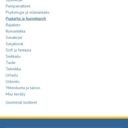
Pienpainatteet
Psykologia ja elämäntaito
Puutarha ja huonekasvit
Rajatieto
Romantiikka
Sanakirjat
Sarjakuvat
Scifi ja fantasia
Seikkailu
Taide
Tekniikka
Urheilu
Uskonto
Yhteiskunta ja talous
Muu keräily
Uusimmat tuotteet