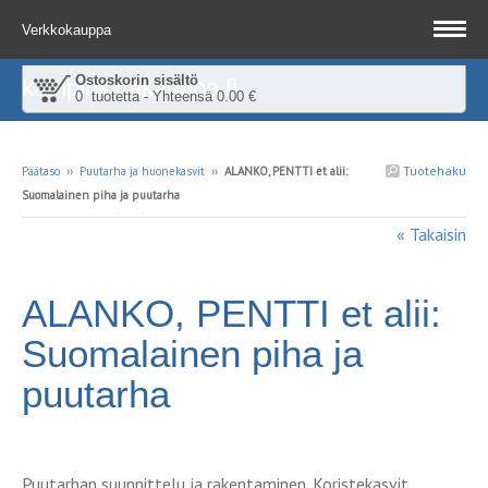
Verkkokauppa
Ostoskorin sisältö
kampinkirjakauppa.fi
0 tuotetta - Yhteensä 0.00 €
Tuotehaku
Päätaso
››
Puutarha ja huonekasvit
››
ALANKO, PENTTI et alii:
Suomalainen piha ja puutarha
« Takaisin
ALANKO, PENTTI et alii:
Suomalainen piha ja
puutarha
Puutarhan suunnittelu ja rakentaminen. Koristekasvit.