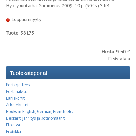
Hyötypuutarha. Gummerus 2009, 10.p. (504s.) S K4
Loppuunmyyty
Tuote:
38173
Hinta:
9.50 €
Ei sis. alv:a
Tuotekategoriat
Postage fees
Postimaksut
Lahjakortit
Arkkitehtuuri
Books in English, German, French etc.
Dekkarit, jännitys ja sotaromaanit
Elokuva
Erotiikka