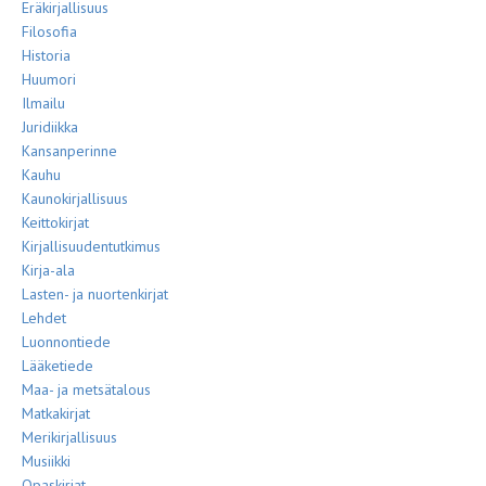
Eräkirjallisuus
Filosofia
Historia
Huumori
Ilmailu
Juridiikka
Kansanperinne
Kauhu
Kaunokirjallisuus
Keittokirjat
Kirjallisuudentutkimus
Kirja-ala
Lasten- ja nuortenkirjat
Lehdet
Luonnontiede
Lääketiede
Maa- ja metsätalous
Matkakirjat
Merikirjallisuus
Musiikki
Opaskirjat