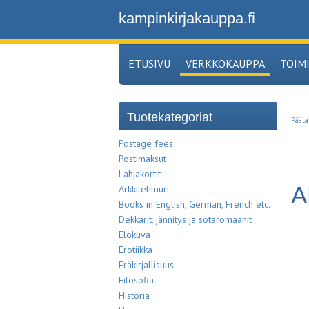
kampinkirjakauppa.fi
ETUSIVU
VERKKOKAUPPA
TOIM
Tuotekategoriat
Pääta
Postage fees
Postimaksut
Lahjakortit
A
Arkkitehtuuri
Books in English, German, French etc.
Dekkarit, jännitys ja sotaromaanit
Elokuva
Erotiikka
Eräkirjallisuus
Filosofia
Historia