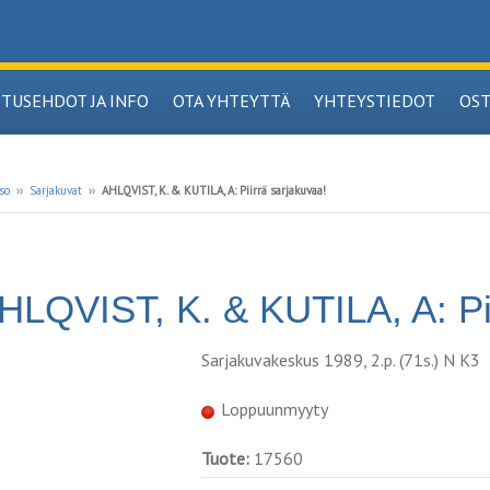
ITUSEHDOT JA INFO
OTA YHTEYTTÄ
YHTEYSTIEDOT
OS
so
››
Sarjakuvat
››
AHLQVIST, K. & KUTILA, A: Piirrä sarjakuvaa!
HLQVIST, K. & KUTILA, A: Pii
Sarjakuvakeskus 1989, 2.p. (71s.) N K3
Loppuunmyyty
Tuote:
17560