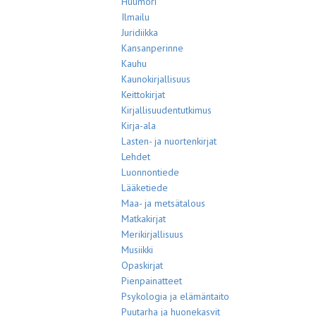
Huumori
Ilmailu
Juridiikka
Kansanperinne
Kauhu
Kaunokirjallisuus
Keittokirjat
Kirjallisuudentutkimus
Kirja-ala
Lasten- ja nuortenkirjat
Lehdet
Luonnontiede
Lääketiede
Maa- ja metsätalous
Matkakirjat
Merikirjallisuus
Musiikki
Opaskirjat
Pienpainatteet
Psykologia ja elämäntaito
Puutarha ja huonekasvit