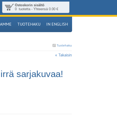
Ostoskorin sisältö
0 tuotetta - Yhteensä 0.00 €
TAMME
TUOTEHAKU
IN ENGLISH
Tuotehaku
« Takaisin
rrä sarjakuvaa!