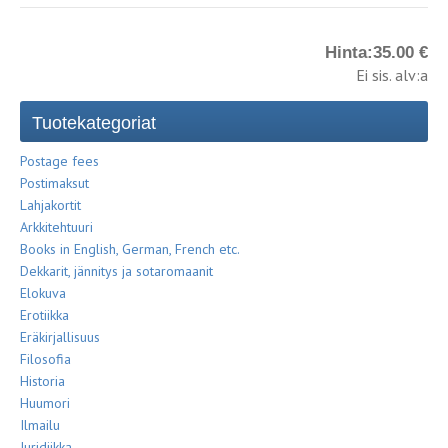
Hinta:
35.00 €
Ei sis. alv:a
Tuotekategoriat
Postage fees
Postimaksut
Lahjakortit
Arkkitehtuuri
Books in English, German, French etc.
Dekkarit, jännitys ja sotaromaanit
Elokuva
Erotiikka
Eräkirjallisuus
Filosofia
Historia
Huumori
Ilmailu
Juridiikka