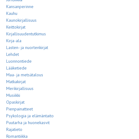
Kansanperinne
Kauhu
Kaunokirjallisuus
Keittokirjat
Kirjallisuudentutkimus
Kirja-ala
Lasten- ja nuortenkirjat
Lehdet
Luonnontiede
Lääketiede
Maa- ja metsätalous
Matkakirjat
Merikirjallisuus
Musiikki
Opaskirjat
Pienpainatteet
Psykologia ja elämäntaito
Puutarha ja huonekasvit
Rajatieto
Romantiikka