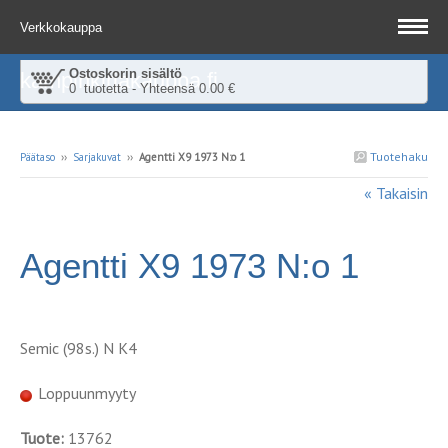
Verkkokauppa
Ostoskorin sisältö
kampinkirjakauppa.fi
0 tuotetta - Yhteensä 0.00 €
Tuotehaku
Päätaso
››
Sarjakuvat
››
Agentti X9 1973 N:o 1
« Takaisin
Agentti X9 1973 N:o 1
Semic (98s.) N K4
Loppuunmyyty
Tuote:
13762