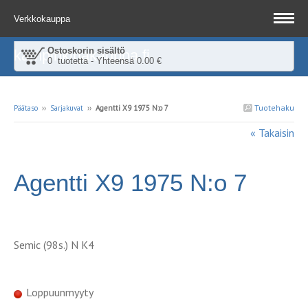
Verkkokauppa
Ostoskorin sisältö
kampinkirjakauppa.fi
0 tuotetta - Yhteensä 0.00 €
Tuotehaku
Päätaso
››
Sarjakuvat
››
Agentti X9 1975 N:o 7
« Takaisin
Agentti X9 1975 N:o 7
Semic (98s.) N K4
Loppuunmyyty