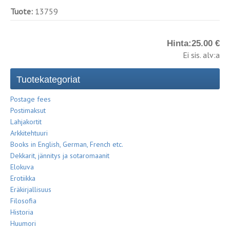
Tuote:
13759
Hinta:
25.00 €
Ei sis. alv:a
Tuotekategoriat
Postage fees
Postimaksut
Lahjakortit
Arkkitehtuuri
Books in English, German, French etc.
Dekkarit, jännitys ja sotaromaanit
Elokuva
Erotiikka
Eräkirjallisuus
Filosofia
Historia
Huumori