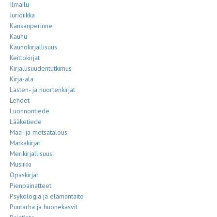
Ilmailu
Juridiikka
Kansanperinne
Kauhu
Kaunokirjallisuus
Keittokirjat
Kirjallisuudentutkimus
Kirja-ala
Lasten- ja nuortenkirjat
Lehdet
Luonnontiede
Lääketiede
Maa- ja metsätalous
Matkakirjat
Merikirjallisuus
Musiikki
Opaskirjat
Pienpainatteet
Psykologia ja elämäntaito
Puutarha ja huonekasvit