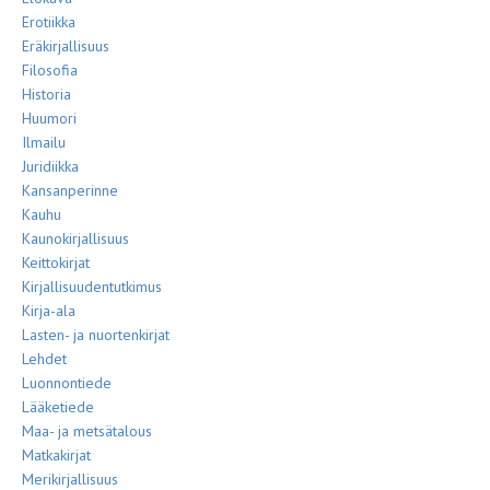
Erotiikka
Eräkirjallisuus
Filosofia
Historia
Huumori
Ilmailu
Juridiikka
Kansanperinne
Kauhu
Kaunokirjallisuus
Keittokirjat
Kirjallisuudentutkimus
Kirja-ala
Lasten- ja nuortenkirjat
Lehdet
Luonnontiede
Lääketiede
Maa- ja metsätalous
Matkakirjat
Merikirjallisuus