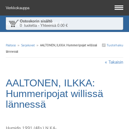
Verkkokauppa
Ostoskorin sisältö
kampinkirjakauppa.fi
0 tuotetta - Yhteensä 0.00 €
Tuotehaku
Päätaso
››
Sarjakuvat
››
AALTONEN, ILKKA: Hummeripojat willissä
lännessä
« Takaisin
AALTONEN, ILKKA:
Hummeripojat willissä
lännessä
Humidis 1991 (48s.) N K4-