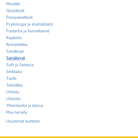
Musiikki
Opaskirjat
Pienpainatteet
Psykologia ja elämäntaito
Puutarha ja huonekasvit
Rajatieto
Romantiikka
Sanakirjat
Sarjakuvat
Scifi ja fantasia
Seikkailu
Taide
Tekniikka
Urheilu
Uskonto
Yhteiskunta ja talous
Muu keräily
Uusimmat tuotteet