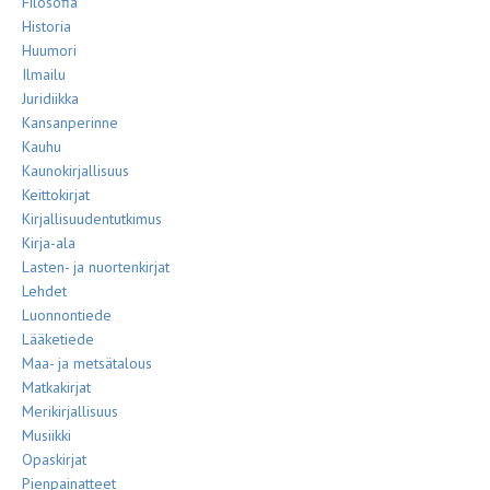
Filosofia
Historia
Huumori
Ilmailu
Juridiikka
Kansanperinne
Kauhu
Kaunokirjallisuus
Keittokirjat
Kirjallisuudentutkimus
Kirja-ala
Lasten- ja nuortenkirjat
Lehdet
Luonnontiede
Lääketiede
Maa- ja metsätalous
Matkakirjat
Merikirjallisuus
Musiikki
Opaskirjat
Pienpainatteet