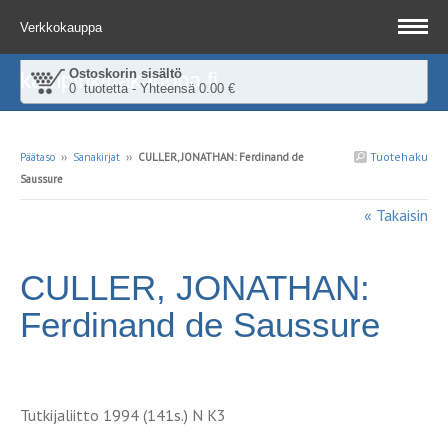
Verkkokauppa
Ostoskorin sisältö
kampinkirjakauppa.fi
0 tuotetta - Yhteensä 0.00 €
Tuotehaku
Päätaso
››
Sanakirjat
››
CULLER, JONATHAN: Ferdinand de
Saussure
« Takaisin
CULLER, JONATHAN:
Ferdinand de Saussure
Tutkijaliitto 1994 (141s.) N K3