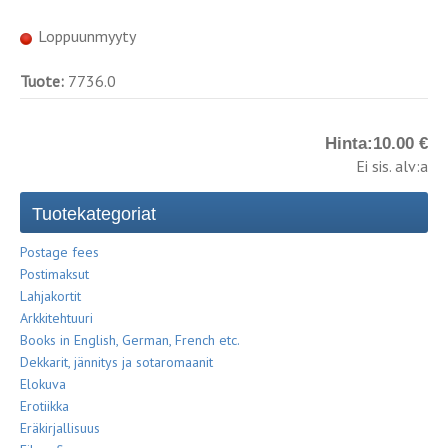
Loppuunmyyty
Tuote:
7736.0
Hinta:
10.00 €
Ei sis. alv:a
Tuotekategoriat
Postage fees
Postimaksut
Lahjakortit
Arkkitehtuuri
Books in English, German, French etc.
Dekkarit, jännitys ja sotaromaanit
Elokuva
Erotiikka
Eräkirjallisuus