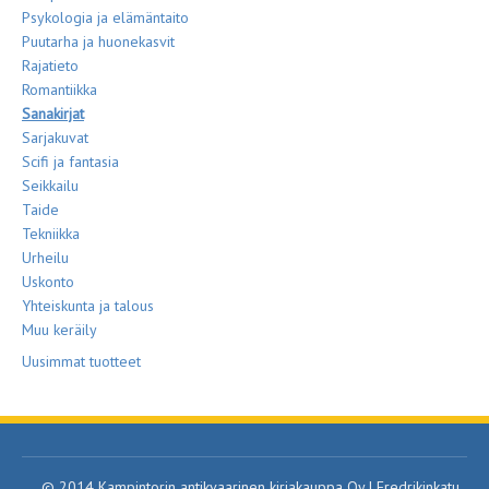
Psykologia ja elämäntaito
Puutarha ja huonekasvit
Rajatieto
Romantiikka
Sanakirjat
Sarjakuvat
Scifi ja fantasia
Seikkailu
Taide
Tekniikka
Urheilu
Uskonto
Yhteiskunta ja talous
Muu keräily
Uusimmat tuotteet
© 2014 Kampintorin antikvaarinen kirjakauppa Oy | Fredrikinkatu