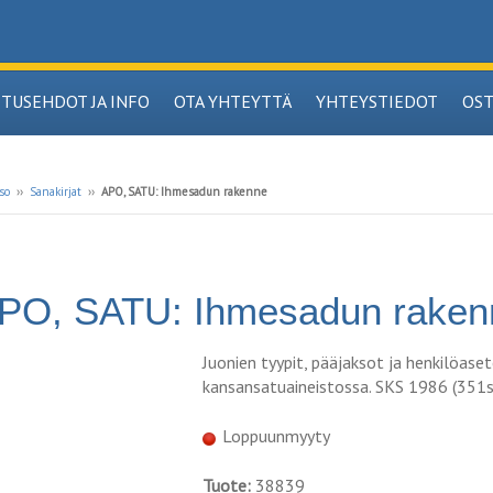
ITUSEHDOT JA INFO
OTA YHTEYTTÄ
YHTEYSTIEDOT
OS
so
››
Sanakirjat
››
APO, SATU: Ihmesadun rakenne
PO, SATU: Ihmesadun raken
Juonien tyypit, pääjaksot ja henkilöas
kansansatuaineistossa. SKS 1986 (351s
Loppuunmyyty
Tuote:
38839