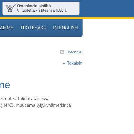
Ostoskorin sisältö
0 tuotetta - Yhteensä 0.00 €
TAMME
TUOTEHAKU
IN ENGLISH
Tuotehaku
« Takaisin
ne
etelmat satakuntalaisessa
.) N K3, muutama lyijykynämerkintä