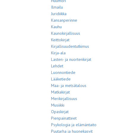
Huumori
Ilmailu
Juridiikka
Kansanperinne
Kauhu
Kaunokirjallisuus
Keittokirjat
Kirjallisuudentutkimus
Kirja-ala
Lasten- ja nuortenkirjat
Lehdet
Luonnontiede
Lääketiede
Maa- ja metsätalous
Matkakirjat
Merikirjallisuus
Musiikki
Opaskirjat
Pienpainatteet
Psykologia ja elämäntaito
Puutarha ja huonekasvit