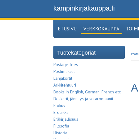
kampinkirjakauppa.fi
ETUSIVU
VERKKOKAUPPA
TOIM
Tuotekategoriat
Pääta
Postage fees
Postimaksut
Lahjakortit
A
Arkkitehtuuri
Books in English, German, French etc.
Dekkarit, jännitys ja sotaromaanit
Elokuva
Erotiikka
Eräkirjallisuus
Filosofia
Historia