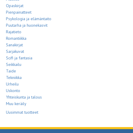
Opaskirjat
Pienpainatteet
Psykologia ja elämäntaito
Puutarha ja huonekasvit
Rajatieto
Romantiikka
Sanakirjat
Sarjakuvat
Scifi ja fantasia
Seikkailu
Taide
Tekniikka
Urheilu
Uskonto
Yhteiskunta ja talous
Muu keräily
Uusimmat tuotteet