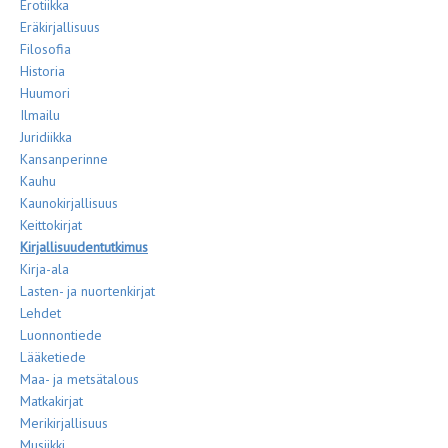
Erotiikka
Eräkirjallisuus
Filosofia
Historia
Huumori
Ilmailu
Juridiikka
Kansanperinne
Kauhu
Kaunokirjallisuus
Keittokirjat
Kirjallisuudentutkimus
Kirja-ala
Lasten- ja nuortenkirjat
Lehdet
Luonnontiede
Lääketiede
Maa- ja metsätalous
Matkakirjat
Merikirjallisuus
Musiikki