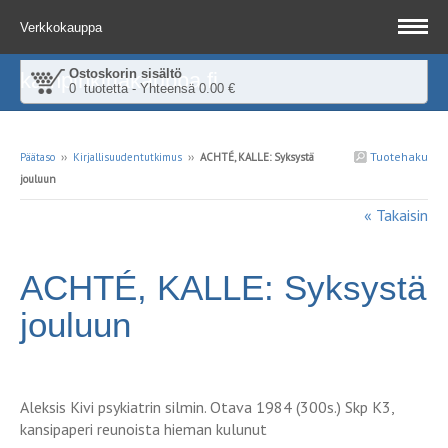
Verkkokauppa
Ostoskorin sisältö
kampinkirjakauppa.fi
0 tuotetta - Yhteensä 0.00 €
Tuotehaku
Päätaso
››
Kirjallisuudentutkimus
››
ACHTÉ, KALLE: Syksystä
jouluun
« Takaisin
ACHTÉ, KALLE: Syksystä
jouluun
Aleksis Kivi psykiatrin silmin. Otava 1984 (300s.) Skp K3,
kansipaperi reunoista hieman kulunut