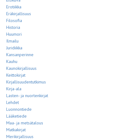
Elokuva
Erotiikka
Eräkirjallisuus
Filosofia
Historia
Huumori
Ilmailu
Juridiikka
Kansanperinne
Kauhu
Kaunokirjallisuus
Keittokirjat
Kirjallisuudentutkimus
Kirja-ala
Lasten- ja nuortenkirjat
Lehdet
Luonnontiede
Lääketiede
Maa- ja metsätalous
Matkakirjat
Merikirjallisuus