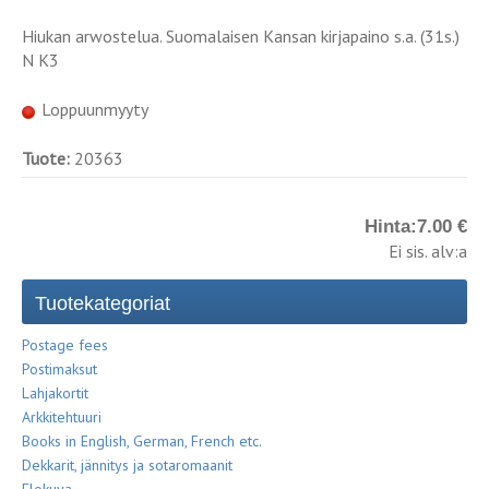
Hiukan arwostelua. Suomalaisen Kansan kirjapaino s.a. (31s.)
N K3
Loppuunmyyty
Tuote:
20363
Hinta:
7.00 €
Ei sis. alv:a
Tuotekategoriat
Postage fees
Postimaksut
Lahjakortit
Arkkitehtuuri
Books in English, German, French etc.
Dekkarit, jännitys ja sotaromaanit