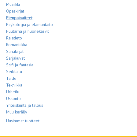
Musiikki
Opaskirjat
Pienpainatteet
Psykologia ja elämäntaito
Puutarha ja huonekasvit
Rajatieto
Romantiikka
Sanakirjat
Sarjakuvat
Scifi ja fantasia
Seikkailu
Taide
Tekniikka
Urheilu
Uskonto
Yhteiskunta ja talous
Muu keräily
Uusimmat tuotteet