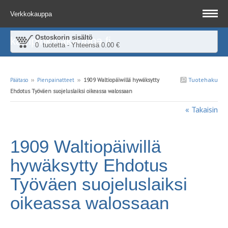
Verkkokauppa
Ostoskorin sisältö
kampinkirjakauppa.fi
0 tuotetta - Yhteensä 0.00 €
Tuotehaku
Päätaso
››
Pienpainatteet
››
1909 Waltiopäiwillä hywäksytty
Ehdotus Työväen suojeluslaiksi oikeassa walossaan
« Takaisin
1909 Waltiopäiwillä
hywäksytty Ehdotus
Työväen suojeluslaiksi
oikeassa walossaan