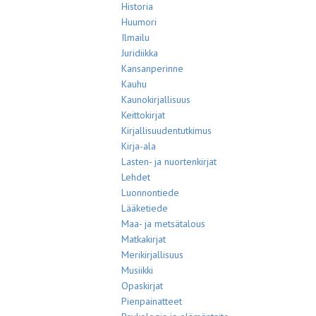
Historia
Huumori
Ilmailu
Juridiikka
Kansanperinne
Kauhu
Kaunokirjallisuus
Keittokirjat
Kirjallisuudentutkimus
Kirja-ala
Lasten- ja nuortenkirjat
Lehdet
Luonnontiede
Lääketiede
Maa- ja metsätalous
Matkakirjat
Merikirjallisuus
Musiikki
Opaskirjat
Pienpainatteet