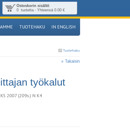
Ostoskorin sisältö
0 tuotetta - Yhteensä 0.00 €
TAMME
TUOTEHAKU
IN ENGLISH
Tuotehaku
« Takaisin
tajan työkalut
 SKS 2007 (209s.) N K4