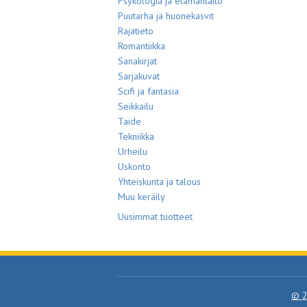
Psykologia ja elämäntaito
Puutarha ja huonekasvit
Rajatieto
Romantiikka
Sanakirjat
Sarjakuvat
Scifi ja fantasia
Seikkailu
Taide
Tekniikka
Urheilu
Uskonto
Yhteiskunta ja talous
Muu keräily
Uusimmat tuotteet
© 2