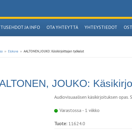
ITUSEHDOT JA INFO
OTA YHTEYTTÄ
YHTEYSTIEDOT
OS
so
››
Elokuva
››
AALTONEN, JOUKO: Käsikirjoittajan työkalut
ALTONEN, JOUKO: Käsikirjoit
Audiovisuaalisen käsikirjoituksen opas.
Varastossa - 1 viikko
Tuote:
11624.0