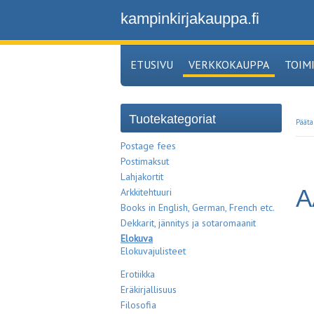
kampinkirjakauppa.fi
ETUSIVU
VERKKOKAUPPA
TOIM
Tuotekategoriat
Pääta
Postage fees
Postimaksut
Lahjakortit
A
Arkkitehtuuri
Books in English, German, French etc.
Dekkarit, jännitys ja sotaromaanit
Elokuva
Elokuvajulisteet
Erotiikka
Eräkirjallisuus
Filosofia