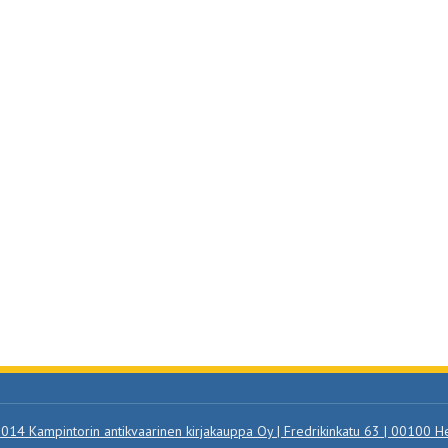
014 Kampintorin antikvaarinen kirjakauppa Oy | Fredrikinkatu 63 | 00100 He