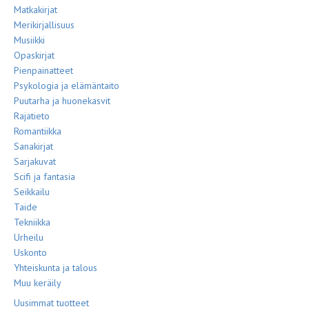
Matkakirjat
Merikirjallisuus
Musiikki
Opaskirjat
Pienpainatteet
Psykologia ja elämäntaito
Puutarha ja huonekasvit
Rajatieto
Romantiikka
Sanakirjat
Sarjakuvat
Scifi ja fantasia
Seikkailu
Taide
Tekniikka
Urheilu
Uskonto
Yhteiskunta ja talous
Muu keräily
Uusimmat tuotteet