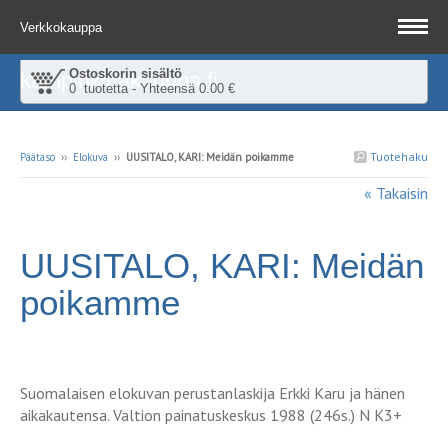
Verkkokauppa
Ostoskorin sisältö
kampinkirjakauppa.fi
0 tuotetta - Yhteensä 0.00 €
Tuotehaku
Päätaso
››
Elokuva
››
UUSITALO, KARI: Meidän poikamme
« Takaisin
UUSITALO, KARI: Meidän
poikamme
Suomalaisen elokuvan perustanlaskija Erkki Karu ja hänen
aikakautensa. Valtion painatuskeskus 1988 (246s.) N K3+