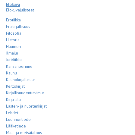
Elokuva
Elokuvajulisteet
Erotiikka
Eräkirjallisuus
Filosofia
Historia
Huumori
Ilmailu
Juridiikka
Kansanperinne
Kauhu
Kaunokirjallisuus
Keittokirjat
Kirjallisuudentutkimus
Kirja-ala
Lasten- ja nuortenkirjat
Lehdet
Luonnontiede
Lääketiede
Maa- ja metsätalous