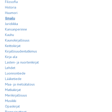
Filosofia
Historia
Huumori
Ilmailu
Juridiikka
Kansanperinne
Kauhu
Kaunokirjallisuus
Keittokirjat
Kirjallisuudentutkimus
Kirja-ala
Lasten- ja nuortenkirjat
Lehdet
Luonnontiede
Lääketiede
Maa- ja metsätalous
Matkakirjat
Merikirjallisuus
Musiikki
Opaskirjat
Pienpainatteet