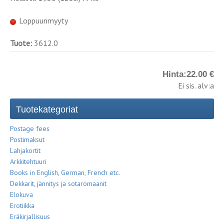
Loppuunmyyty
Tuote:
3612.0
Hinta:
22.00 €
Ei sis. alv:a
Tuotekategoriat
Postage fees
Postimaksut
Lahjakortit
Arkkitehtuuri
Books in English, German, French etc.
Dekkarit, jännitys ja sotaromaanit
Elokuva
Erotiikka
Eräkirjallisuus