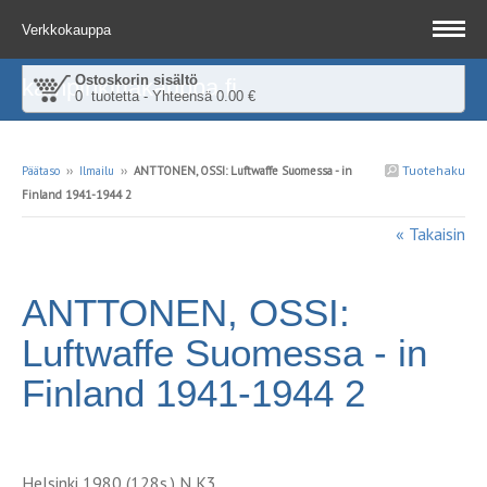
Verkkokauppa
Ostoskorin sisältö
kampinkirjakauppa.fi
0 tuotetta - Yhteensä 0.00 €
Tuotehaku
Päätaso
››
Ilmailu
››
ANTTONEN, OSSI: Luftwaffe Suomessa - in
Finland 1941-1944 2
« Takaisin
ANTTONEN, OSSI:
Luftwaffe Suomessa - in
Finland 1941-1944 2
Helsinki 1980 (128s.) N K3