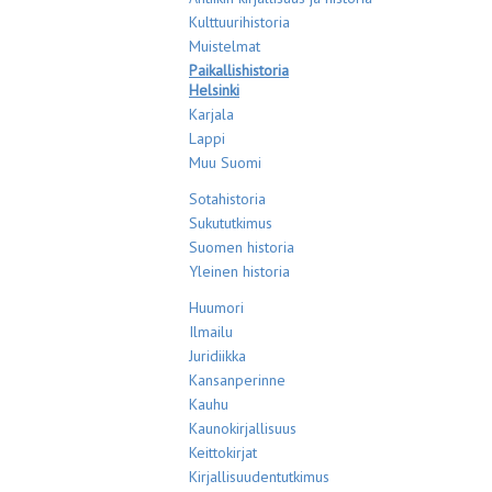
Kulttuurihistoria
Muistelmat
Paikallishistoria
Helsinki
Karjala
Lappi
Muu Suomi
Sotahistoria
Sukututkimus
Suomen historia
Yleinen historia
Huumori
Ilmailu
Juridiikka
Kansanperinne
Kauhu
Kaunokirjallisuus
Keittokirjat
Kirjallisuudentutkimus