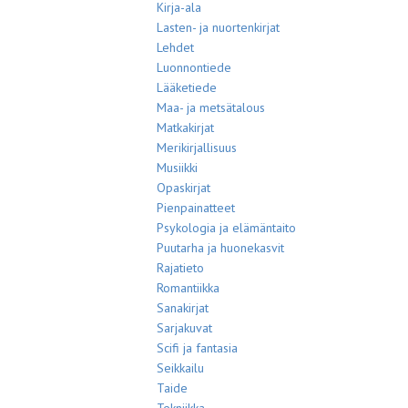
Kirja-ala
Lasten- ja nuortenkirjat
Lehdet
Luonnontiede
Lääketiede
Maa- ja metsätalous
Matkakirjat
Merikirjallisuus
Musiikki
Opaskirjat
Pienpainatteet
Psykologia ja elämäntaito
Puutarha ja huonekasvit
Rajatieto
Romantiikka
Sanakirjat
Sarjakuvat
Scifi ja fantasia
Seikkailu
Taide