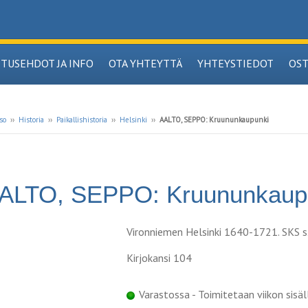
ITUSEHDOT JA INFO
OTA YHTEYTTÄ
YHTEYSTIEDOT
OS
so
››
Historia
››
Paikallishistoria
››
Helsinki
››
AALTO, SEPPO: Kruununkaupunki
ALTO, SEPPO: Kruununkaup
Vironniemen Helsinki 1640-1721. SKS s.
Kirjokansi 104
Varastossa - Toimitetaan viikon sisäl