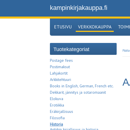
kampinkirjakauppa.fi
ETUSIVU
VERKKOKAUPPA
TOIM
Tuotekategoriat
Pääta
Postage fees
Postimaksut
Lahjakortit
A
Arkkitehtuuri
Books in English, German, French etc.
Dekkarit, jännitys ja sotaromaanit
Elokuva
Erotiikka
Eräkirjallisuus
Filosofia
Historia
Antiikin kirjallisuus ja historia