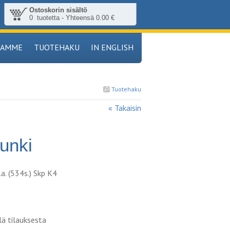
Ostoskorin sisältö
0 tuotetta - Yhteensä 0.00 €
TAMME
TUOTEHAKU
IN ENGLISH
Tuotehaku
« Takaisin
unki
a. (534s.) Skp K4
lä tilauksesta