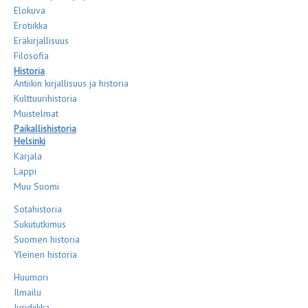
Elokuva
Erotiikka
Eräkirjallisuus
Filosofia
Historia
Antiikin kirjallisuus ja historia
Kulttuurihistoria
Muistelmat
Paikallishistoria
Helsinki
Karjala
Lappi
Muu Suomi
Sotahistoria
Sukututkimus
Suomen historia
Yleinen historia
Huumori
Ilmailu
Juridiikka