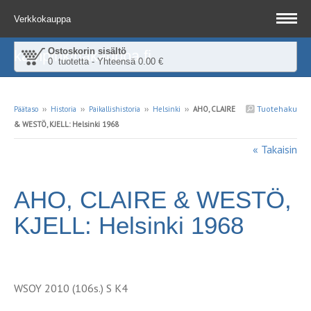
Verkkokauppa
Ostoskorin sisältö
kampinkirjakauppa.fi
0 tuotetta - Yhteensä 0.00 €
Tuotehaku
Päätaso
››
Historia
››
Paikallishistoria
››
Helsinki
››
AHO, CLAIRE
& WESTÖ, KJELL: Helsinki 1968
« Takaisin
AHO, CLAIRE & WESTÖ,
KJELL: Helsinki 1968
WSOY 2010 (106s.) S K4