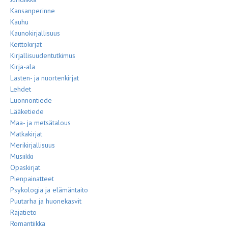
Kansanperinne
Kauhu
Kaunokirjallisuus
Keittokirjat
Kirjallisuudentutkimus
Kirja-ala
Lasten- ja nuortenkirjat
Lehdet
Luonnontiede
Lääketiede
Maa- ja metsätalous
Matkakirjat
Merikirjallisuus
Musiikki
Opaskirjat
Pienpainatteet
Psykologia ja elämäntaito
Puutarha ja huonekasvit
Rajatieto
Romantiikka