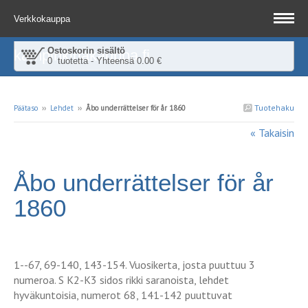
Verkkokauppa
Ostoskorin sisältö
kampinkirjakauppa.fi
0 tuotetta - Yhteensä 0.00 €
Tuotehaku
Päätaso
››
Lehdet
››
Åbo underrättelser för år 1860
« Takaisin
Åbo underrättelser för år
1860
1--67, 69-140, 143-154. Vuosikerta, josta puuttuu 3
numeroa. S K2-K3 sidos rikki saranoista, lehdet
hyväkuntoisia, numerot 68, 141-142 puuttuvat