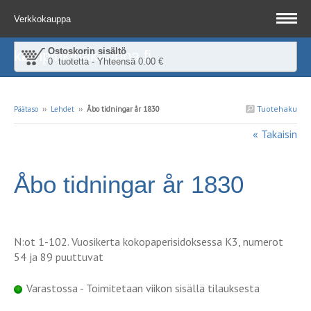
Verkkokauppa
Ostoskorin sisältö
kampinkirjakauppa.fi
0 tuotetta - Yhteensä 0.00 €
Tuotehaku
Päätaso
››
Lehdet
››
Åbo tidningar år 1830
« Takaisin
Åbo tidningar år 1830
N:ot 1-102. Vuosikerta kokopaperisidoksessa K3, numerot
54 ja 89 puuttuvat
Varastossa - Toimitetaan viikon sisällä tilauksesta