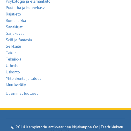
Psykologia ja elämäntaito
Puutarha ja huonekasvit
Rajatieto
Romantiikka
Sanakirjat
Sarjakuvat
Scifi ja fantasia
Seikkailu
Taide
Tekniikka
Urheilu
Uskonto
Yhteiskunta ja talous
Muu keräily
Uusimmat tuotteet
© 2014 Kampintorin antikvaarinen kirjakauppa Oy | Fredrikinkatu