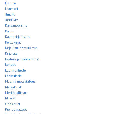
Historia
Huumori
Ilmailu
Juridiikka
Kansanperinne
Kauhu
Kaunokirjallisuus
Keittokirjat
Kirjallisuudentutkimus
Kirja-ala
Lasten- ja nuortenkirjat
Lehdet
Luonnontiede
Lääketiede
Maa- ja metsätalous
Matkakirjat
Merikirjallisuus
Musiikki
Opaskirjat
Pienpainatteet