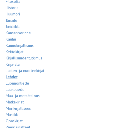
Filosofia
Historia
Huumori
Ilmailu
Juridiikka
Kansanperinne
Kauhu
Kaunokirjallisuus
Keittokirjat
Kirjallisuudentutkimus
Kirja-ala
Lasten- ja nuortenkirjat
Lehdet
Luonnontiede
Lääketiede
Maa- ja metsätalous
Matkakirjat
Merikirjallisuus
Musiikki
Opaskirjat
Pienpainatteet