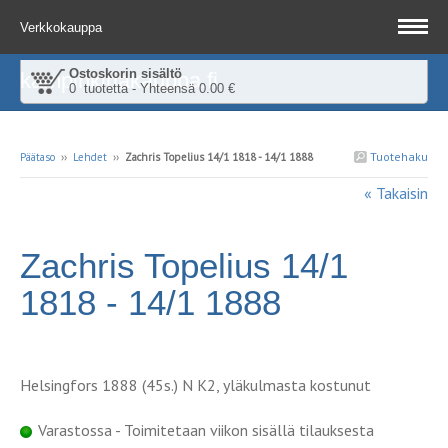
Verkkokauppa
Ostoskorin sisältö
kampinkirjakauppa.fi
0 tuotetta - Yhteensä 0.00 €
Tuotehaku
Päätaso
››
Lehdet
››
Zachris Topelius 14/1 1818 - 14/1 1888
« Takaisin
Zachris Topelius 14/1
1818 - 14/1 1888
Helsingfors 1888 (45s.) N K2, yläkulmasta kostunut
Varastossa - Toimitetaan viikon sisällä tilauksesta