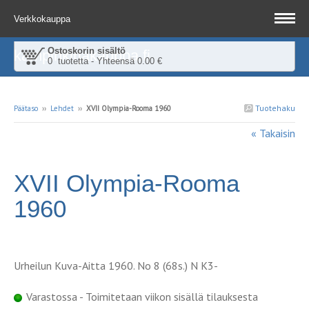
Verkkokauppa
Ostoskorin sisältö
kampinkirjakauppa.fi
0 tuotetta - Yhteensä 0.00 €
Tuotehaku
Päätaso
››
Lehdet
››
XVII Olympia-Rooma 1960
« Takaisin
XVII Olympia-Rooma
1960
Urheilun Kuva-Aitta 1960. No 8 (68s.) N K3-
Varastossa - Toimitetaan viikon sisällä tilauksesta