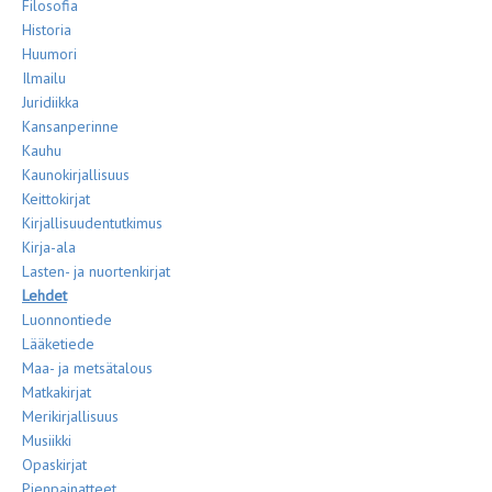
Filosofia
Historia
Huumori
Ilmailu
Juridiikka
Kansanperinne
Kauhu
Kaunokirjallisuus
Keittokirjat
Kirjallisuudentutkimus
Kirja-ala
Lasten- ja nuortenkirjat
Lehdet
Luonnontiede
Lääketiede
Maa- ja metsätalous
Matkakirjat
Merikirjallisuus
Musiikki
Opaskirjat
Pienpainatteet