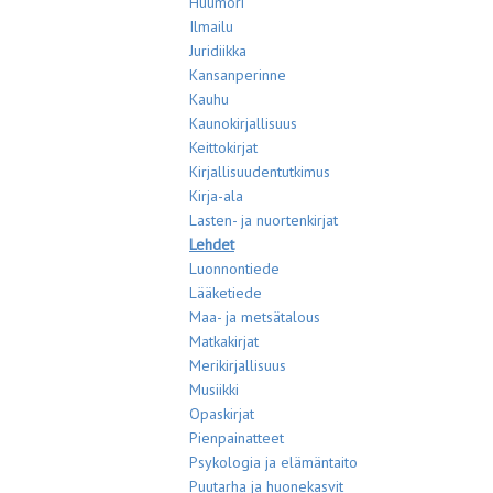
Huumori
Ilmailu
Juridiikka
Kansanperinne
Kauhu
Kaunokirjallisuus
Keittokirjat
Kirjallisuudentutkimus
Kirja-ala
Lasten- ja nuortenkirjat
Lehdet
Luonnontiede
Lääketiede
Maa- ja metsätalous
Matkakirjat
Merikirjallisuus
Musiikki
Opaskirjat
Pienpainatteet
Psykologia ja elämäntaito
Puutarha ja huonekasvit