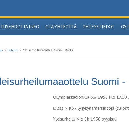
ITUSEHDOT JA INFO
OTA YHTEYTTÄ
YHTEYSTIEDOT
OS
so
››
Lehdet
››
Yleisurheilumaaottelu Suomi - Ruotsi
leisurheilumaaottelu Suomi -
Olympiastadionilla 6.9 1958 klo 17.00 /
(32s.) N K3-, lyijykynämerkintöjä (tulo
Yleisurheilu N:o 8b 1958 syyskuu