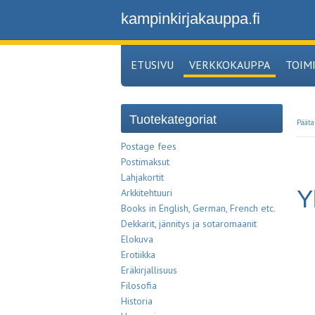
kampinkirjakauppa.fi
ETUSIVU
VERKKOKAUPPA
TOIM
Tuotekategoriat
Pääta
Postage fees
Postimaksut
Lahjakortit
Y
Arkkitehtuuri
Books in English, German, French etc.
Dekkarit, jännitys ja sotaromaanit
Elokuva
Erotiikka
Eräkirjallisuus
Filosofia
Historia