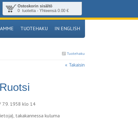
Ostoskorin sisältö
0 tuotetta - Yhteensä 0.00 €
TAMME
TUOTEHAKU
IN ENGLISH
Tuotehaku
« Takaisin
 Ruotsi
 7.9. 1958 klo 14
stietoja), takakannessa kuluma