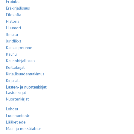
Erotiikka
Eräkirjallisuus
Filosofia
Historia
Huumori
Ilmailu
Juridiikka
Kansanperinne
Kauhu
Kaunokirjallisuus
Keittokirjat
Kirjallisuudentutkimus
Kirja-ala
Lasten- ja nuortenkirjat
Lastenkirjat
Nuortenkirjat
Lehdet
Luonnontiede
Lääketiede
Maa- ja metsätalous