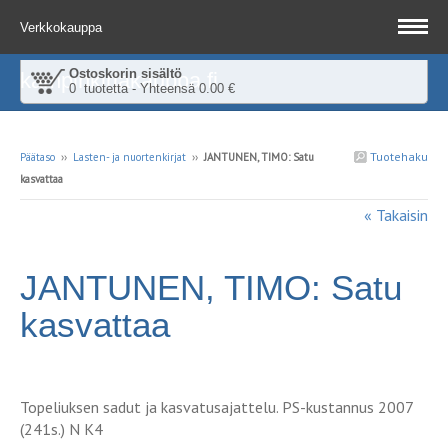
Verkkokauppa
Ostoskorin sisältö
kampinkirjakauppa.fi
0 tuotetta - Yhteensä 0.00 €
Tuotehaku
Päätaso
››
Lasten- ja nuortenkirjat
››
JANTUNEN, TIMO: Satu
kasvattaa
« Takaisin
JANTUNEN, TIMO: Satu
kasvattaa
Topeliuksen sadut ja kasvatusajattelu. PS-kustannus 2007
(241s.) N K4