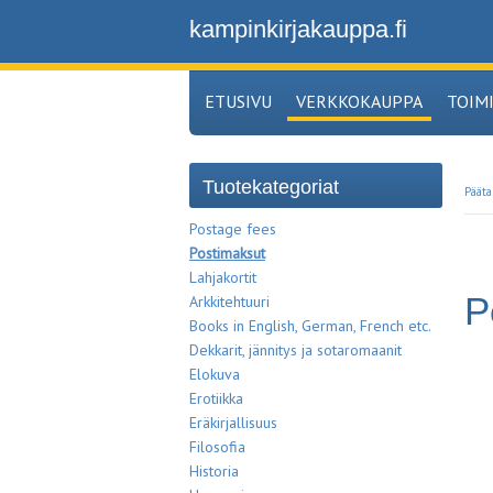
kampinkirjakauppa.fi
ETUSIVU
VERKKOKAUPPA
TOIM
Tuotekategoriat
Pääta
Postage fees
Postimaksut
Lahjakortit
P
Arkkitehtuuri
Books in English, German, French etc.
Dekkarit, jännitys ja sotaromaanit
Elokuva
Erotiikka
Eräkirjallisuus
Filosofia
Historia