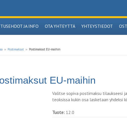
ITUSEHDOT JA INFO
OTA YHTEYTTÄ
YHTEYSTIEDOT
OS
so
››
Postimaksut
››
Postimaksut EU-maihin
ostimaksut EU-maihin
Valitse sopiva postimaksu tilaukseesi ja
teoksissa kukin osa lasketaan yhdeksi kir
Tuote:
12.0