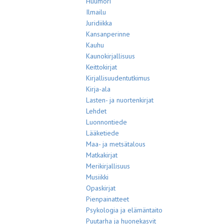
Huumori
Ilmailu
Juridiikka
Kansanperinne
Kauhu
Kaunokirjallisuus
Keittokirjat
Kirjallisuudentutkimus
Kirja-ala
Lasten- ja nuortenkirjat
Lehdet
Luonnontiede
Lääketiede
Maa- ja metsätalous
Matkakirjat
Merikirjallisuus
Musiikki
Opaskirjat
Pienpainatteet
Psykologia ja elämäntaito
Puutarha ja huonekasvit