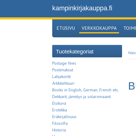
kampinkirjakauppa.fi
ETUSIVU
VERKKOKAUPPA
TOIM
Tuotekategoriat
Pääta
Postage fees
Postimaksut
Lahjakortit
B
Arkkitehtuuri
Books in English, German, French etc.
Dekkarit, jännitys ja sotaromaanit
Elokuva
Erotiikka
Eräkirjallisuus
Filosofia
Historia