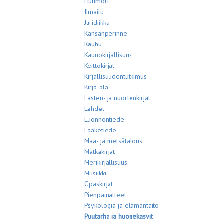
Huumori
Ilmailu
Juridiikka
Kansanperinne
Kauhu
Kaunokirjallisuus
Keittokirjat
Kirjallisuudentutkimus
Kirja-ala
Lasten- ja nuortenkirjat
Lehdet
Luonnontiede
Lääketiede
Maa- ja metsätalous
Matkakirjat
Merikirjallisuus
Musiikki
Opaskirjat
Pienpainatteet
Psykologia ja elämäntaito
Puutarha ja huonekasvit