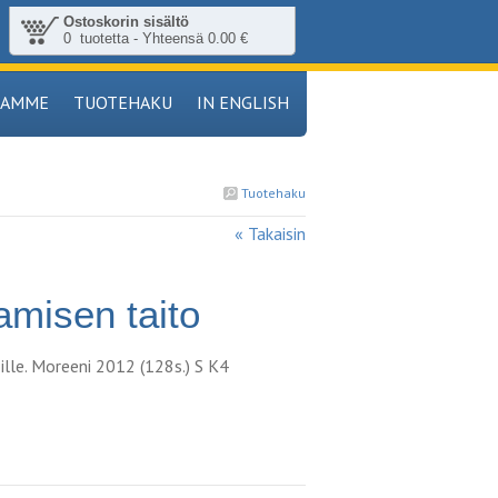
Ostoskorin sisältö
0 tuotetta - Yhteensä 0.00 €
TAMME
TUOTEHAKU
IN ENGLISH
Tuotehaku
« Takaisin
misen taito
oille. Moreeni 2012 (128s.) S K4