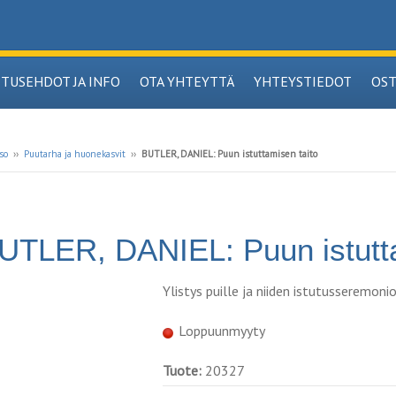
ITUSEHDOT JA INFO
OTA YHTEYTTÄ
YHTEYSTIEDOT
OS
so
››
Puutarha ja huonekasvit
››
BUTLER, DANIEL: Puun istuttamisen taito
UTLER, DANIEL: Puun istutta
Ylistys puille ja niiden istutusseremoni
Loppuunmyyty
Tuote:
20327