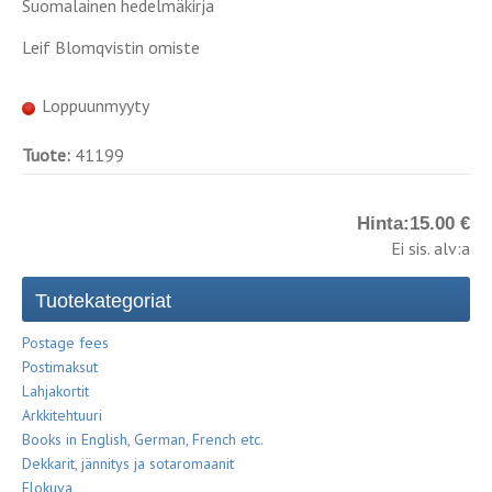
Suomalainen hedelmäkirja
Leif Blomqvistin omiste
Loppuunmyyty
Tuote:
41199
Hinta:
15.00 €
Ei sis. alv:a
Tuotekategoriat
Postage fees
Postimaksut
Lahjakortit
Arkkitehtuuri
Books in English, German, French etc.
Dekkarit, jännitys ja sotaromaanit
Elokuva