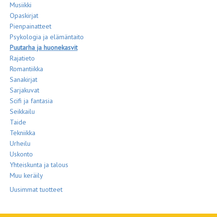
Musiikki
Opaskirjat
Pienpainatteet
Psykologia ja elämäntaito
Puutarha ja huonekasvit
Rajatieto
Romantiikka
Sanakirjat
Sarjakuvat
Scifi ja fantasia
Seikkailu
Taide
Tekniikka
Urheilu
Uskonto
Yhteiskunta ja talous
Muu keräily
Uusimmat tuotteet