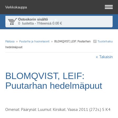
Verkkokauppa
Ostoskorin sisältö
kampinkirjakauppa.fi
0 tuotetta - Yhteensä 0.00 €
Tuotehaku
Päätaso
››
Puutarha ja huonekasvit
››
BLOMQVIST, LEIF: Puutarhan
hedelmäpuut
« Takaisin
BLOMQVIST, LEIF:
Puutarhan hedelmäpuut
Omenat Päärynät Luumut Kirsikat. Vaasa 2011 (272s.) S K4