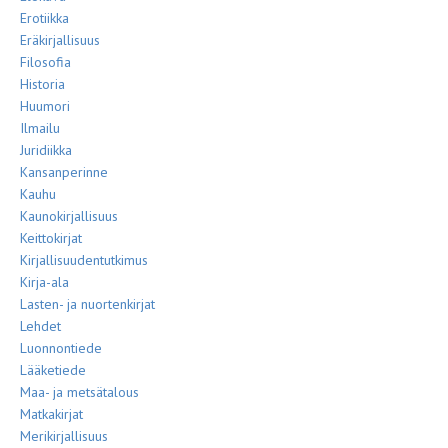
Erotiikka
Eräkirjallisuus
Filosofia
Historia
Huumori
Ilmailu
Juridiikka
Kansanperinne
Kauhu
Kaunokirjallisuus
Keittokirjat
Kirjallisuudentutkimus
Kirja-ala
Lasten- ja nuortenkirjat
Lehdet
Luonnontiede
Lääketiede
Maa- ja metsätalous
Matkakirjat
Merikirjallisuus