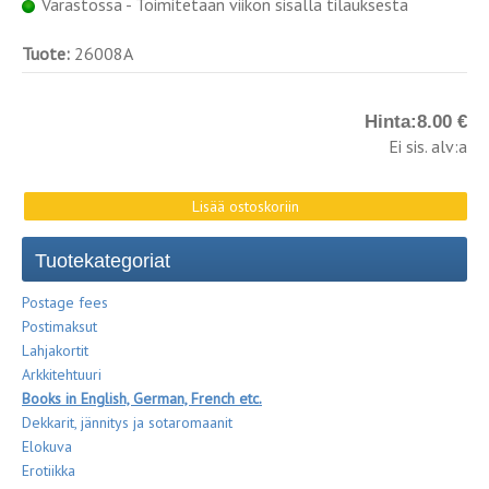
Varastossa - Toimitetaan viikon sisällä tilauksesta
Tuote:
26008A
Hinta:
8.00 €
Ei sis. alv:a
Tuotekategoriat
Postage fees
Postimaksut
Lahjakortit
Arkkitehtuuri
Books in English, German, French etc.
Dekkarit, jännitys ja sotaromaanit
Elokuva
Erotiikka