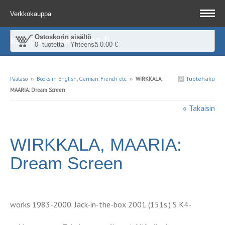
Verkkokauppa
Ostoskorin sisältö
kampinkirjakauppa.fi
0 tuotetta - Yhteensä 0.00 €
Tuotehaku
Päätaso
››
Books in English, German, French etc.
››
WIRKKALA,
MAARIA: Dream Screen
« Takaisin
WIRKKALA, MAARIA:
Dream Screen
works 1983-2000. Jack-in-the-box 2001 (151s.) S K4-