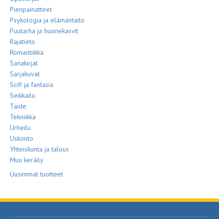
Pienpainatteet
Psykologia ja elämäntaito
Puutarha ja huonekasvit
Rajatieto
Romantiikka
Sanakirjat
Sarjakuvat
Scifi ja fantasia
Seikkailu
Taide
Tekniikka
Urheilu
Uskonto
Yhteiskunta ja talous
Muu keräily
Uusimmat tuotteet