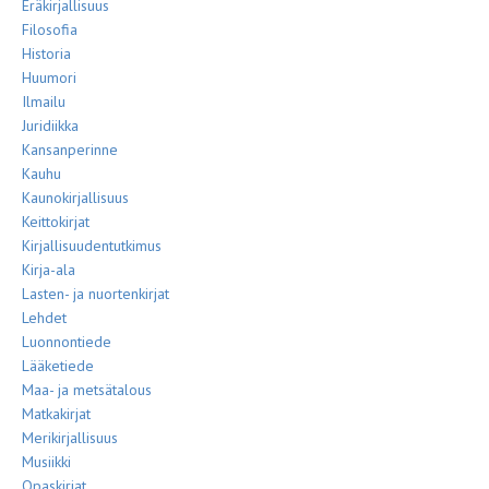
Eräkirjallisuus
Filosofia
Historia
Huumori
Ilmailu
Juridiikka
Kansanperinne
Kauhu
Kaunokirjallisuus
Keittokirjat
Kirjallisuudentutkimus
Kirja-ala
Lasten- ja nuortenkirjat
Lehdet
Luonnontiede
Lääketiede
Maa- ja metsätalous
Matkakirjat
Merikirjallisuus
Musiikki
Opaskirjat