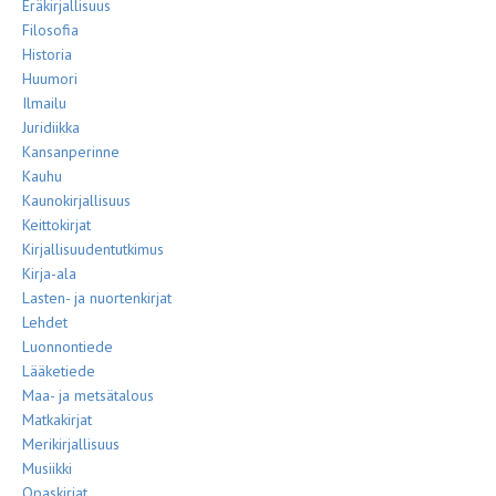
Eräkirjallisuus
Filosofia
Historia
Huumori
Ilmailu
Juridiikka
Kansanperinne
Kauhu
Kaunokirjallisuus
Keittokirjat
Kirjallisuudentutkimus
Kirja-ala
Lasten- ja nuortenkirjat
Lehdet
Luonnontiede
Lääketiede
Maa- ja metsätalous
Matkakirjat
Merikirjallisuus
Musiikki
Opaskirjat