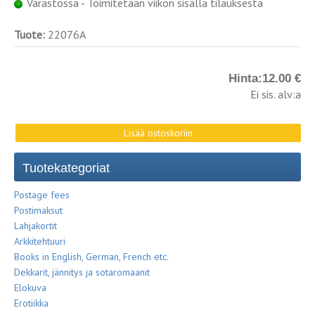
Varastossa - Toimitetaan viikon sisällä tilauksesta
Tuote:
22076A
Hinta:
12.00 €
Ei sis. alv:a
Tuotekategoriat
Postage fees
Postimaksut
Lahjakortit
Arkkitehtuuri
Books in English, German, French etc.
Dekkarit, jännitys ja sotaromaanit
Elokuva
Erotiikka