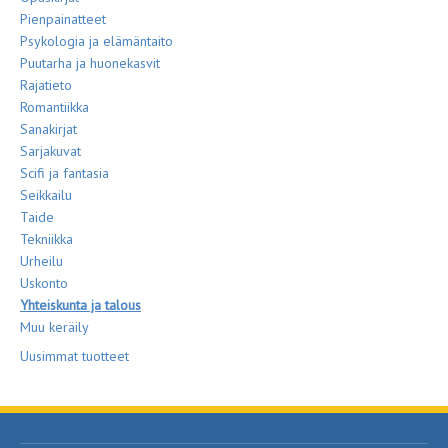
Pienpainatteet
Psykologia ja elämäntaito
Puutarha ja huonekasvit
Rajatieto
Romantiikka
Sanakirjat
Sarjakuvat
Scifi ja fantasia
Seikkailu
Taide
Tekniikka
Urheilu
Uskonto
Yhteiskunta ja talous
Muu keräily
Uusimmat tuotteet