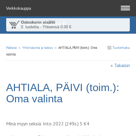
Verkkokauppa
Ostoskorin sisältö
kampinkirjakauppa.fi
0 tuotetta - Yhteensä 0.00 €
Tuotehaku
Päätaso
››
Yhteiskunta ja talous
››
AHTIALA, PÄIVI (toim.): Oma
valinta
« Takaisin
AHTIALA, PÄIVI (toim.):
Oma valinta
Minä myyn seksiä. Into 2022 (249s.) S K4