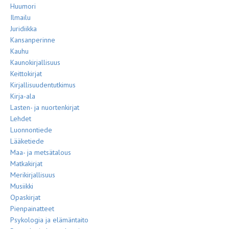
Huumori
Ilmailu
Juridiikka
Kansanperinne
Kauhu
Kaunokirjallisuus
Keittokirjat
Kirjallisuudentutkimus
Kirja-ala
Lasten- ja nuortenkirjat
Lehdet
Luonnontiede
Lääketiede
Maa- ja metsätalous
Matkakirjat
Merikirjallisuus
Musiikki
Opaskirjat
Pienpainatteet
Psykologia ja elämäntaito