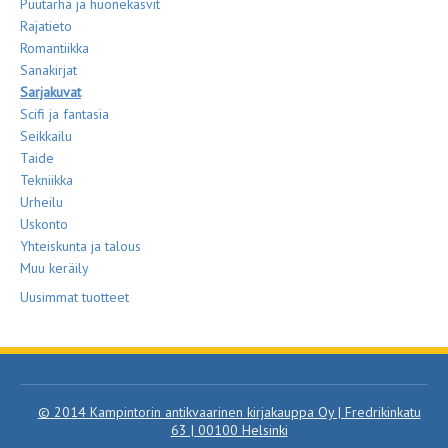
Puutarha ja huonekasvit
Rajatieto
Romantiikka
Sanakirjat
Sarjakuvat
Scifi ja fantasia
Seikkailu
Taide
Tekniikka
Urheilu
Uskonto
Yhteiskunta ja talous
Muu keräily
Uusimmat tuotteet
© 2014 Kampintorin antikvaarinen kirjakauppa Oy | Fredrikinkatu
63 | 00100 Helsinki