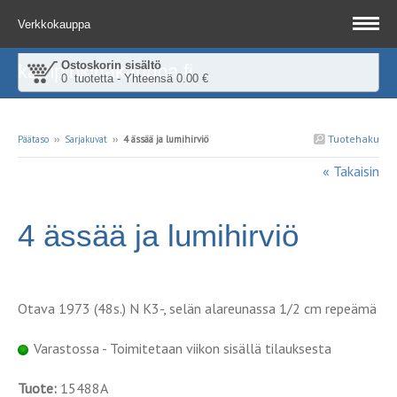
Verkkokauppa
Ostoskorin sisältö
kampinkirjakauppa.fi
0 tuotetta - Yhteensä 0.00 €
Tuotehaku
Päätaso
››
Sarjakuvat
››
4 ässää ja lumihirviö
« Takaisin
4 ässää ja lumihirviö
Otava 1973 (48s.) N K3-, selän alareunassa 1/2 cm repeämä
Varastossa - Toimitetaan viikon sisällä tilauksesta
Tuote:
15488A