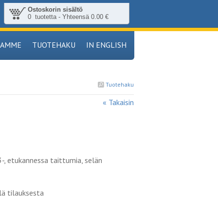
Ostoskorin sisältö
0 tuotetta - Yhteensä 0.00 €
TAMME
TUOTEHAKU
IN ENGLISH
Tuotehaku
« Takaisin
3-, etukannessa taittumia, selän
lä tilauksesta