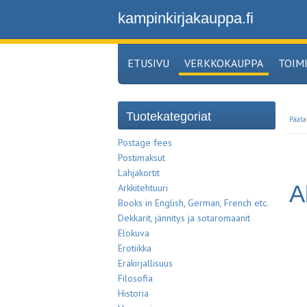
kampinkirjakauppa.fi
ETUSIVU
VERKKOKAUPPA
TOIM
Tuotekategoriat
Pääta
Postage fees
Postimaksut
Lahjakortit
A
Arkkitehtuuri
Books in English, German, French etc.
Dekkarit, jännitys ja sotaromaanit
Elokuva
Erotiikka
Eräkirjallisuus
Filosofia
Historia