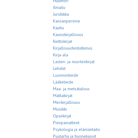
Huumori
Ilmailu
Juridiikka
Kansanperinne
Kauhu
Kaunokirjallisuus
Keittokirjat
Kirjallisuudentutkimus
Kirja-ala
Lasten- ja nuortenkirjat
Lehdet
Luonnontiede
Lääketiede
Maa- ja metsätalous
Matkakirjat
Merikirjallisuus
Musiikki
Opaskirjat
Pienpainatteet
Psykologia ja elämäntaito
Puutarha ja huonekasvit