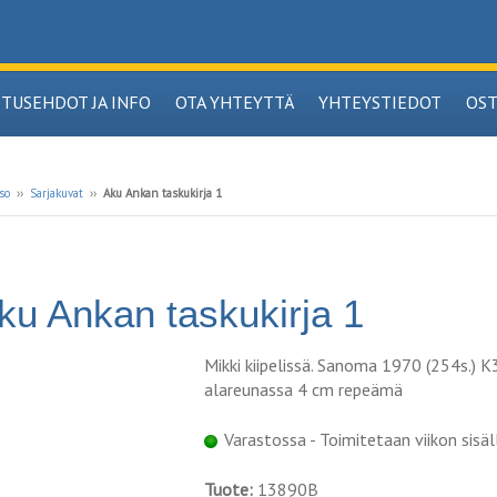
ITUSEHDOT JA INFO
OTA YHTEYTTÄ
YHTEYSTIEDOT
OS
so
››
Sarjakuvat
››
Aku Ankan taskukirja 1
ku Ankan taskukirja 1
Mikki kiipelissä. Sanoma 1970 (254s.) K
alareunassa 4 cm repeämä
Varastossa - Toimitetaan viikon sisäl
Tuote:
13890B