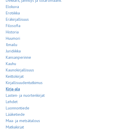
Dekkarit, jännitys ja sotaromaanit
Elokuva
Erotiikka
Eräkirjallisuus
Filosofia
Historia
Huumori
Ilmailu
Juridiikka
Kansanperinne
Kauhu
Kaunokirjallisuus
Keittokirjat
Kirjallisuudentutkimus
Kirja-ala
Lasten- ja nuortenkirjat
Lehdet
Luonnontiede
Lääketiede
Maa- ja metsätalous
Matkakirjat