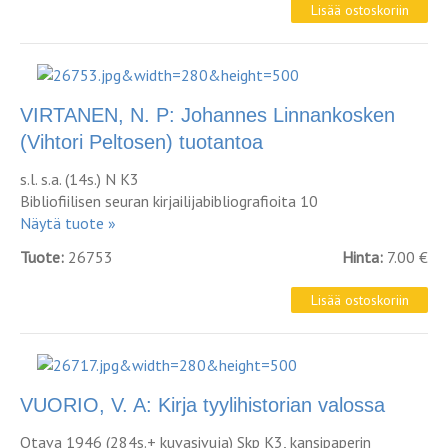
VIRTANEN, N. P: Johannes Linnankosken
(Vihtori Peltosen) tuotantoa
s.l. s.a. (14s.) N K3
Bibliofiilisen seuran kirjailijabibliografioita 10
Näytä tuote »
Tuote:
26753
Hinta:
7.00 €
VUORIO, V. A: Kirja tyylihistorian valossa
Otava 1946 (284s.+ kuvasivuja) Skp K3, kansipaperin