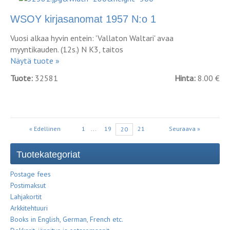
WSOY kirjasanomat 1957 N:o 1
Vuosi alkaa hyvin entein: 'Vallaton Waltari' avaa
myyntikauden. (12s.) N K3, taitos
Näytä tuote »
Tuote:
32581
Hinta:
8.00 €
« Edellinen
1
...
19
21
Seuraava »
20
Tuotekategoriat
Postage fees
Postimaksut
Lahjakortit
Arkkitehtuuri
Books in English, German, French etc.