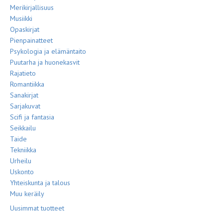
Merikirjallisuus
Musiikki
Opaskirjat
Pienpainatteet
Psykologia ja elämäntaito
Puutarha ja huonekasvit
Rajatieto
Romantiikka
Sanakirjat
Sarjakuvat
Scifi ja fantasia
Seikkailu
Taide
Tekniikka
Urheilu
Uskonto
Yhteiskunta ja talous
Muu keräily
Uusimmat tuotteet