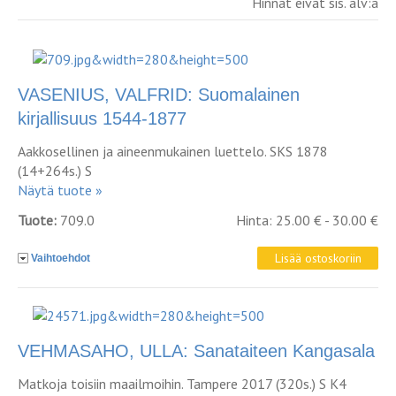
Hinnat eivät sis. alv:a
VASENIUS, VALFRID: Suomalainen
kirjallisuus 1544-1877
Aakkosellinen ja aineenmukainen luettelo. SKS 1878
(14+264s.) S
Näytä tuote »
Tuote:
709.0
Hinta: 25.00 € - 30.00 €
Vaihtoehdot
VEHMASAHO, ULLA: Sanataiteen Kangasala
Matkoja toisiin maailmoihin. Tampere 2017 (320s.) S K4