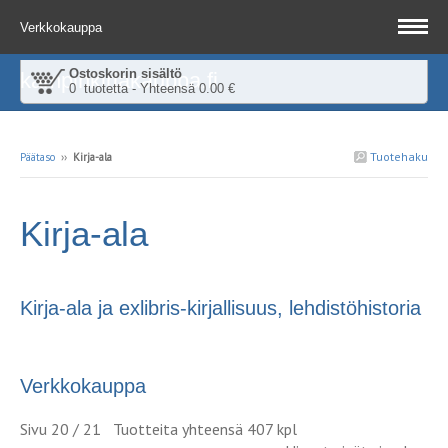
Verkkokauppa
Ostoskorin sisältö
kampinkirjakauppa.fi
0 tuotetta - Yhteensä 0.00 €
Tuotehaku
Päätaso
››
Kirja-ala
Kirja-ala
Kirja-ala ja exlibris-kirjallisuus, lehdistöhistoria
Verkkokauppa
Sivu 20 / 21 Tuotteita yhteensä 407 kpl