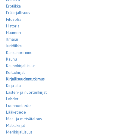
Erotiikka
Eräkirjallisuus
Filosofia
Historia
Huumori
Ilmailu
Juridiikka
Kansanperinne
Kauhu
Kaunokirjallisuus
Keittokirjat
Kirjallisuudentutkimus
Kirja-ala
Lasten- ja nuortenkirjat
Lehdet
Luonnontiede
Lääketiede
Maa- ja metsätalous
Matkakirjat
Merikirjallisuus