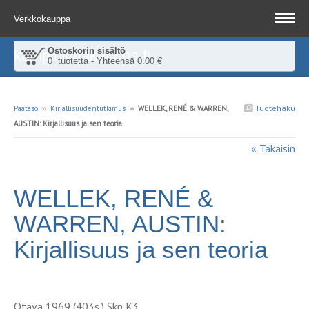
Verkkokauppa
Ostoskorin sisältö
kampinkirjakauppa.fi
0 tuotetta - Yhteensä 0.00 €
Tuotehaku
Päätaso
››
Kirjallisuudentutkimus
››
WELLEK, RENÉ & WARREN,
AUSTIN: Kirjallisuus ja sen teoria
« Takaisin
WELLEK, RENÉ &
WARREN, AUSTIN:
Kirjallisuus ja sen teoria
Otava 1969 (403s.) Skp K3