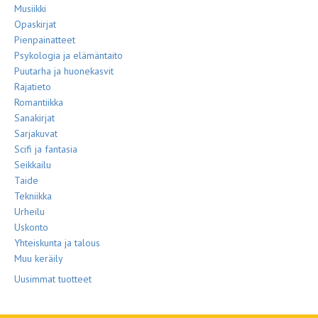
Musiikki
Opaskirjat
Pienpainatteet
Psykologia ja elämäntaito
Puutarha ja huonekasvit
Rajatieto
Romantiikka
Sanakirjat
Sarjakuvat
Scifi ja fantasia
Seikkailu
Taide
Tekniikka
Urheilu
Uskonto
Yhteiskunta ja talous
Muu keräily
Uusimmat tuotteet