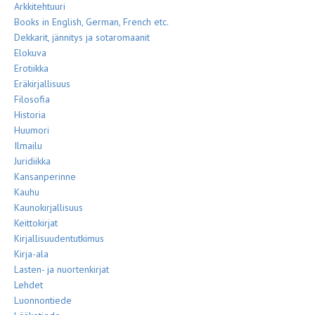
Arkkitehtuuri
Books in English, German, French etc.
Dekkarit, jännitys ja sotaromaanit
Elokuva
Erotiikka
Eräkirjallisuus
Filosofia
Historia
Huumori
Ilmailu
Juridiikka
Kansanperinne
Kauhu
Kaunokirjallisuus
Keittokirjat
Kirjallisuudentutkimus
Kirja-ala
Lasten- ja nuortenkirjat
Lehdet
Luonnontiede