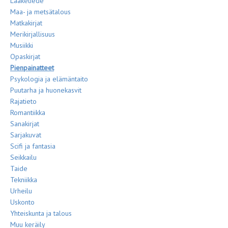
Lääketiede
Maa- ja metsätalous
Matkakirjat
Merikirjallisuus
Musiikki
Opaskirjat
Pienpainatteet
Psykologia ja elämäntaito
Puutarha ja huonekasvit
Rajatieto
Romantiikka
Sanakirjat
Sarjakuvat
Scifi ja fantasia
Seikkailu
Taide
Tekniikka
Urheilu
Uskonto
Yhteiskunta ja talous
Muu keräily