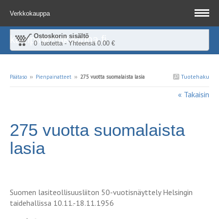
Verkkokauppa
Ostoskorin sisältö
kampinkirjakauppa.fi
0 tuotetta - Yhteensä 0.00 €
Tuotehaku
Päätaso
››
Pienpainatteet
››
275 vuotta suomalaista lasia
« Takaisin
275 vuotta suomalaista
lasia
Suomen lasiteollisuusliiton 50-vuotisnäyttely Helsingin
taidehallissa 10.11.-18.11.1956