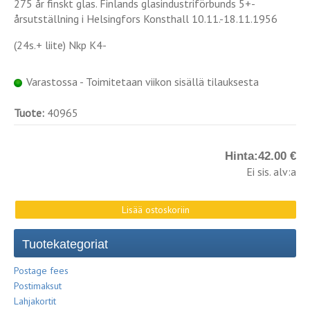
275 år finskt glas. Finlands glasindustriförbunds 5+-
årsutställning i Helsingfors Konsthall 10.11.-18.11.1956
(24s.+ liite) Nkp K4-
Varastossa - Toimitetaan viikon sisällä tilauksesta
Tuote:
40965
Hinta:
42.00 €
Ei sis. alv:a
Tuotekategoriat
Postage fees
Postimaksut
Lahjakortit