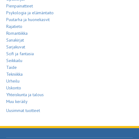
Pienpainatteet
Psykologia ja elämäntaito
Puutarha ja huonekasvit
Rajatieto
Romantiikka
Sanakirjat
Sarjakuvat
Scifi ja fantasia
Seikkailu
Taide
Tekniikka
Urheilu
Uskonto
Yhteiskunta ja talous
Muu keräily
Uusimmat tuotteet