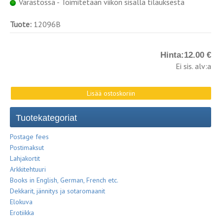
Varastossa - Toimitetaan viikon sisällä tilauksesta
Tuote:
12096B
Hinta:
12.00 €
Ei sis. alv:a
Tuotekategoriat
Postage fees
Postimaksut
Lahjakortit
Arkkitehtuuri
Books in English, German, French etc.
Dekkarit, jännitys ja sotaromaanit
Elokuva
Erotiikka