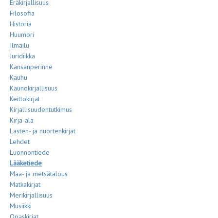
Eräkirjallisuus
Filosofia
Historia
Huumori
Ilmailu
Juridiikka
Kansanperinne
Kauhu
Kaunokirjallisuus
Keittokirjat
Kirjallisuudentutkimus
Kirja-ala
Lasten- ja nuortenkirjat
Lehdet
Luonnontiede
Lääketiede
Maa- ja metsätalous
Matkakirjat
Merikirjallisuus
Musiikki
Opaskirjat