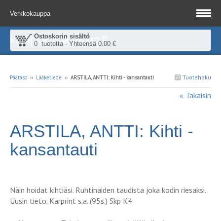
Verkkokauppa
Ostoskorin sisältö
kampinkirjakauppa.fi
0 tuotetta - Yhteensä 0.00 €
Tuotehaku
Päätaso
››
Lääketiede
››
ARSTILA, ANTTI: Kihti - kansantauti
« Takaisin
ARSTILA, ANTTI: Kihti -
kansantauti
Näin hoidat kihtiäsi. Ruhtinaiden taudista joka kodin riesaksi.
Uusin tieto. Karprint s.a. (95s.) Skp K4