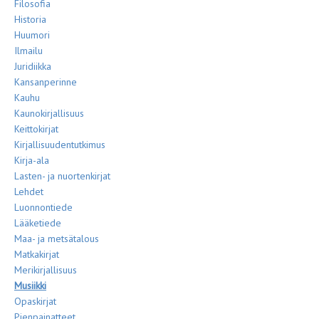
Filosofia
Historia
Huumori
Ilmailu
Juridiikka
Kansanperinne
Kauhu
Kaunokirjallisuus
Keittokirjat
Kirjallisuudentutkimus
Kirja-ala
Lasten- ja nuortenkirjat
Lehdet
Luonnontiede
Lääketiede
Maa- ja metsätalous
Matkakirjat
Merikirjallisuus
Musiikki
Opaskirjat
Pienpainatteet