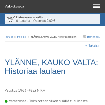
Verkkokauppa
Ostoskorin sisältö
kampinkirjakauppa.fi
0 tuotetta - Yhteensä 0.00 €
Tuotehaku
Päätaso
››
Musiikki
››
YLÄNNE, KAUKO VALTA: Historiaa laulaen
« Takaisin
YLÄNNE, KAUKO VALTA:
Historiaa laulaen
Valistus 1963 (48s.) N K4
Varastossa - Toimitetaan viikon sisällä tilauksesta