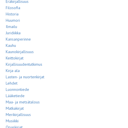
Eräkirjallisuus
Filosofia
Historia
Huumori
Ilmailu
Juridiikka
Kansanperinne
Kauhu
Kaunokirjallisuus
Keittokirjat
Kirjallisuudentutkimus
Kirja-ala
Lasten- ja nuortenkirjat
Lehdet
Luonnontiede
Lääketiede
Maa- ja metsätalous
Matkakirjat
Merikirjallisuus
Musiikki
Opaskirjat