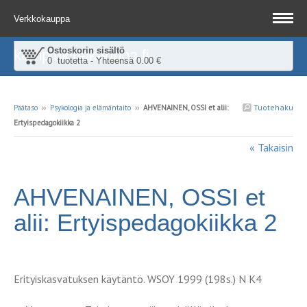
Verkkokauppa
Ostoskorin sisältö
kampinkirjakauppa.fi
0 tuotetta - Yhteensä 0.00 €
Tuotehaku
Päätaso
››
Psykologia ja elämäntaito
››
AHVENAINEN, OSSI et alii:
Ertyispedagokiikka 2
« Takaisin
AHVENAINEN, OSSI et
alii: Ertyispedagokiikka 2
Erityiskasvatuksen käytäntö. WSOY 1999 (198s.) N K4