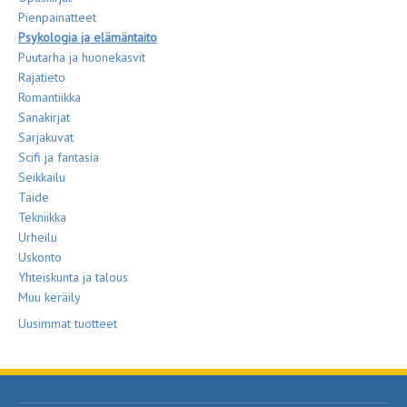
Pienpainatteet
Psykologia ja elämäntaito
Puutarha ja huonekasvit
Rajatieto
Romantiikka
Sanakirjat
Sarjakuvat
Scifi ja fantasia
Seikkailu
Taide
Tekniikka
Urheilu
Uskonto
Yhteiskunta ja talous
Muu keräily
Uusimmat tuotteet