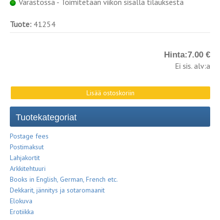
Varastossa - Toimitetaan viikon sisällä tilauksesta
Tuote:
41254
Hinta:
7.00 €
Ei sis. alv:a
Tuotekategoriat
Postage fees
Postimaksut
Lahjakortit
Arkkitehtuuri
Books in English, German, French etc.
Dekkarit, jännitys ja sotaromaanit
Elokuva
Erotiikka