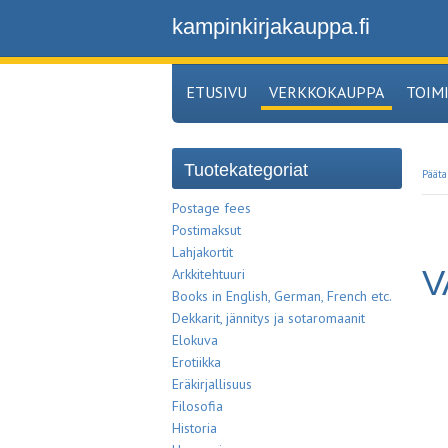
kampinkirjakauppa.fi
ETUSIVU
VERKKOKAUPPA
TOIM
Tuotekategoriat
Pääta
Postage fees
Postimaksut
Lahjakortit
V
Arkkitehtuuri
Books in English, German, French etc.
Dekkarit, jännitys ja sotaromaanit
Elokuva
Erotiikka
Eräkirjallisuus
Filosofia
Historia