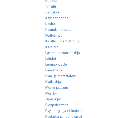
Huumori
Ilmailu
Juridiikka
Kansanperinne
Kauhu
Kaunokirjallisuus
Keittokirjat
Kirjallisuudentutkimus
Kirja-ala
Lasten- ja nuortenkirjat
Lehdet
Luonnontiede
Lääketiede
Maa- ja metsätalous
Matkakirjat
Merikirjallisuus
Musiikki
Opaskirjat
Pienpainatteet
Psykologia ja elämäntaito
Puutarha ja huonekasvit