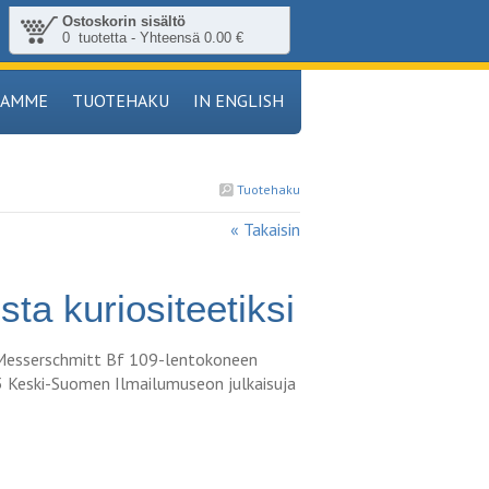
Ostoskorin sisältö
0 tuotetta - Yhteensä 0.00 €
TAMME
TUOTEHAKU
IN ENGLISH
Tuotehaku
« Takaisin
a kuriositeetiksi
Messerschmitt Bf 109-lentokoneen
3 Keski-Suomen Ilmailumuseon julkaisuja