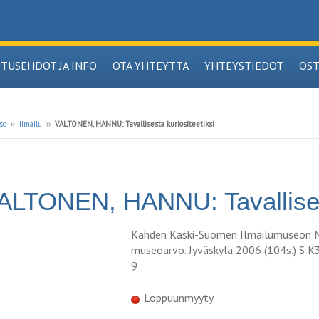
ITUSEHDOT JA INFO
OTA YHTEYTTÄ
YHTEYSTIEDOT
OS
so
››
Ilmailu
››
VALTONEN, HANNU: Tavallisesta kuriositeetiksi
ALTONEN, HANNU: Tavallisest
Kahden Kaski-Suomen Ilmailumuseon 
museoarvo. Jyväskylä 2006 (104s.) S K
9
Loppuunmyyty