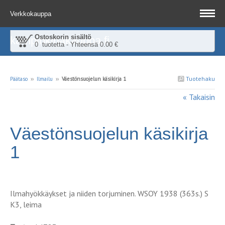
Verkkokauppa
Ostoskorin sisältö
kampinkirjakauppa.fi
0 tuotetta - Yhteensä 0.00 €
Tuotehaku
Päätaso
››
Ilmailu
››
Väestönsuojelun käsikirja 1
« Takaisin
Väestönsuojelun käsikirja
1
Ilmahyökkäykset ja niiden torjuminen. WSOY 1938 (363s.) S
K3, leima