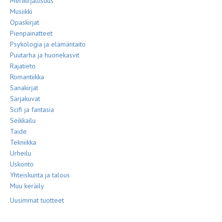
Merikirjallisuus
Musiikki
Opaskirjat
Pienpainatteet
Psykologia ja elämäntaito
Puutarha ja huonekasvit
Rajatieto
Romantiikka
Sanakirjat
Sarjakuvat
Scifi ja fantasia
Seikkailu
Taide
Tekniikka
Urheilu
Uskonto
Yhteiskunta ja talous
Muu keräily
Uusimmat tuotteet