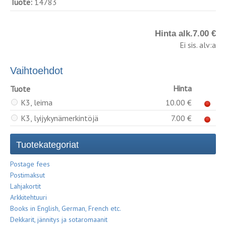
Tuote:
14783
Hinta alk.
7.00 €
Ei sis. alv:a
Vaihtoehdot
Hinta
Tuote
K3, leima
10.00 €
K3, lyijykynämerkintöjä
7.00 €
Tuotekategoriat
Postage fees
Postimaksut
Lahjakortit
Arkkitehtuuri
Books in English, German, French etc.
Dekkarit, jännitys ja sotaromaanit