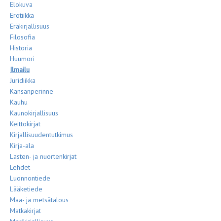
Elokuva
Erotiikka
Eräkirjallisuus
Filosofia
Historia
Huumori
Ilmailu
Juridiikka
Kansanperinne
Kauhu
Kaunokirjallisuus
Keittokirjat
Kirjallisuudentutkimus
Kirja-ala
Lasten- ja nuortenkirjat
Lehdet
Luonnontiede
Lääketiede
Maa- ja metsätalous
Matkakirjat