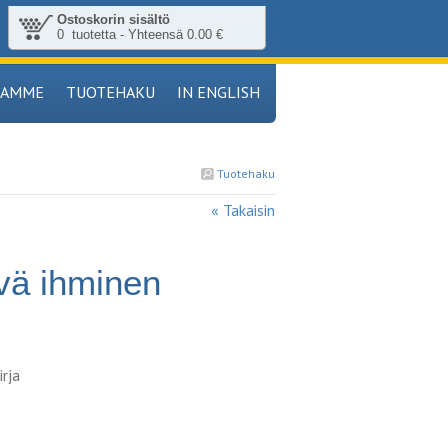
Ostoskorin sisältö
0 tuotetta - Yhteensä 0.00 €
TAMME
TUOTEHAKU
IN ENGLISH
Tuotehaku
« Takaisin
vä ihminen
irja