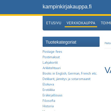
kampinkirjakauppa.fi
ETUSIVU
VERKKOKAUPPA
TOIM
Tuotekategoriat
Pääta
Postage fees
Postimaksut
Lahjakortit
V
Arkkitehtuuri
Books in English, German, French etc.
Dekkarit, jännitys ja sotaromaanit
Elokuva
Erotiikka
Eräkirjallisuus
Filosofia
Historia