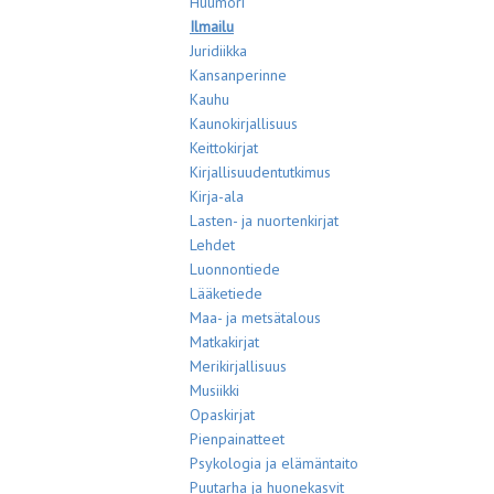
Huumori
Ilmailu
Juridiikka
Kansanperinne
Kauhu
Kaunokirjallisuus
Keittokirjat
Kirjallisuudentutkimus
Kirja-ala
Lasten- ja nuortenkirjat
Lehdet
Luonnontiede
Lääketiede
Maa- ja metsätalous
Matkakirjat
Merikirjallisuus
Musiikki
Opaskirjat
Pienpainatteet
Psykologia ja elämäntaito
Puutarha ja huonekasvit