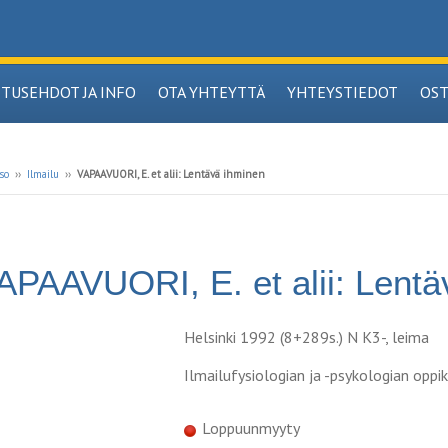
ITUSEHDOT JA INFO
OTA YHTEYTTÄ
YHTEYSTIEDOT
OS
so
››
Ilmailu
››
VAPAAVUORI, E. et alii: Lentävä ihminen
APAAVUORI, E. et alii: Lentä
Helsinki 1992 (8+289s.) N K3-, leima
Ilmailufysiologian ja -psykologian oppik
Loppuunmyyty